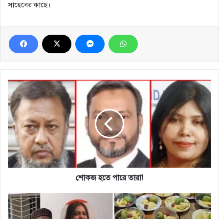
সাহেবের কাছে।
শোকজ
হতে
পারে
তারা!
শোকজ হতে পারে তারা!
মায়ের
ভালোবাসা
পেল