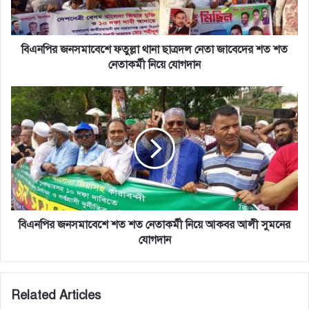
জাবেদের
শত
শত
নেতাকর্মী
বিএনপির জনসমাবেশে ফতুল্লা থানা ছাত্রদল নেতা জাবেদের শত শত
নিয়ে
নেতাকর্মী নিয়ে যোগদান
যোগদান
বিএনপির
জনসমাবেশে
শত
শত
নেতাকর্মী
নিয়ে
আকবর
আলী
সুমনের
যোগদান
বিএনপির জনসমাবেশে শত শত নেতাকর্মী নিয়ে আকবর আলী সুমনের
যোগদান
Related Articles