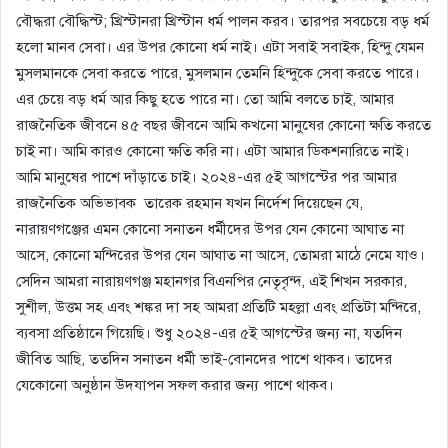
বৌদ্ধরা বৌদ্ধিস্ট; খ্রিস্টানরা খ্রিস্টান ধর্ম পালন করব। তারপর সবচেয়ে বড় ধর্ম
হলো মানব সেবা। এর উপর কোনো ধর্ম নাই। এটা সবাই সবাইক, হিন্দু যেমন
মুসলমানকে সেবা করতে পারে, মুসলমান তেমনি হিন্দুকে সেবা করতে পারে।
এর চেয়ে বড় ধর্ম আর কিছু হতে পারে না। তো আমি বলতে চাই, আমার
রাজনৈতিক জীবনে ৪৫ বছর জীবনে আমি কখনো মানুষের কোনো ক্ষতি করতে
চাই না। আমি কারও কোনো ক্ষতি করি না। এটা আমার ডিকশনারিতে নাই।
আমি মানুষের পাশে দাঁড়াতে চাই। ২০২৪-এর ৫ই আগস্টের পর আমার
রাজনৈতিক অভিভাবক তারেক রহমান যখন নির্দেশ দিয়েছেন যে,
নারায়ণগঞ্জের এমন কোনো সনাতন ধর্মীদের উপর যেন কোনো আঘাত না
আসে, কোনো মন্দিরের উপর যেন আঘাত না আসে, তোমরা মাঠে নেমে যাও।
সেদিন আমরা নারায়ণগঞ্জ মহানগর বিএনপির নেতৃবৃন্দ, এই শিখন সরকার,
সুশীল, উত্তম সহ এবং শঙ্কর দা সহ আমরা প্রতিটি মহল্লা এবং প্রতিটা মন্দিরে,
ব্যবসা প্রতিষ্ঠানে গিয়েছি। শুধু ২০২৪-এর ৫ই আগস্টের জন্য না, যতদিন
জীবিত আছি, ততদিন সনাতন ধর্মী ভাই-বোনদের পাশে থাকব। তাদের
যেকোনো অনুষ্ঠান উদযাপন সফল করার জন্য পাশে থাকব।