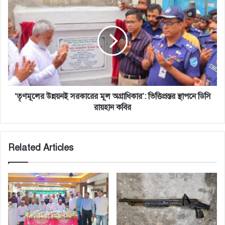
‘তৃণমূলের
উন্নয়নই
সরকারের
মূল
অগ্রাধিকার’:
ভিত্তিপ্রস্তর
স্থাপনে
ডিসি
রায়হান
​‘তৃণমূলের উন্নয়নই সরকারের মূল অগ্রাধিকার’: ভিত্তিপ্রস্তর স্থাপনে ডিসি
কবির
রায়হান কবির
Related Articles