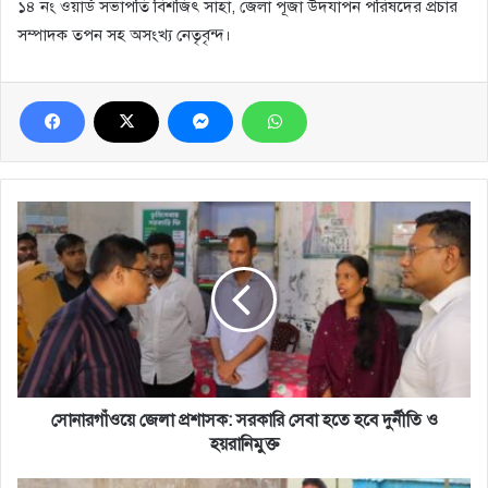
১৪ নং ওয়ার্ড সভাপতি বিশজিৎ সাহা, জেলা পূজা উদযাপন পরিষদের প্রচার
সম্পাদক তপন সহ অসংখ্য নেতৃবৃন্দ।
সোনারগাঁওয়ে
জেলা
প্রশাসক:
সরকারি
সেবা
হতে
হবে
দুর্নীতি
ও
হয়রানিমুক্ত
সোনারগাঁওয়ে জেলা প্রশাসক: সরকারি সেবা হতে হবে দুর্নীতি ও
হয়রানিমুক্ত