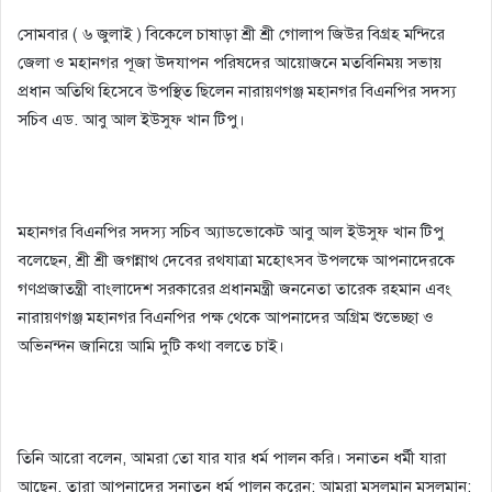
সোমবার ( ৬ জুলাই ) বিকেলে চাষাড়া শ্রী শ্রী গোলাপ জিউর বিগ্রহ মন্দিরে
জেলা ও মহানগর পূজা উদযাপন পরিষদের আয়োজনে মতবিনিময় সভায়
প্রধান অতিথি হিসেবে উপস্থিত ছিলেন নারায়ণগঞ্জ মহানগর বিএনপির সদস্য
সচিব এড. আবু আল ইউসুফ খান টিপু।
মহানগর বিএনপির সদস্য সচিব অ্যাডভোকেট আবু আল ইউসুফ খান টিপু
বলেছেন, শ্রী শ্রী জগন্নাথ দেবের রথযাত্রা মহোৎসব উপলক্ষে আপনাদেরকে
গণপ্রজাতন্ত্রী বাংলাদেশ সরকারের প্রধানমন্ত্রী জননেতা তারেক রহমান এবং
নারায়ণগঞ্জ মহানগর বিএনপির পক্ষ থেকে আপনাদের অগ্রিম শুভেচ্ছা ও
অভিনন্দন জানিয়ে আমি দুটি কথা বলতে চাই।
তিনি আরো বলেন, আমরা তো যার যার ধর্ম পালন করি। সনাতন ধর্মী যারা
আছেন, তারা আপনাদের সনাতন ধর্ম পালন করেন; আমরা মুসলমান মুসলমান;