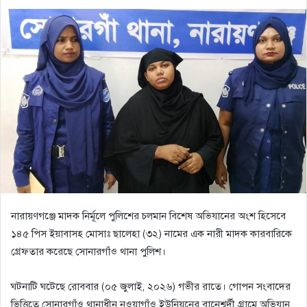
নারায়ণগঞ্জে মাদক নির্মূলে পুলিশের চলমান বিশেষ অভিযানের অংশ হিসেবে
১৪৫ পিস ইয়াবাসহ মোসাঃ ছালেহা (৩২) নামের এক নারী মাদক কারবারিকে
গ্রেফতার করেছে সোনারগাঁও থানা পুলিশ।
​ঘটনাটি ঘটেছে রোববার (০৫ জুলাই, ২০২৬) গভীর রাতে। গোপন সংবাদের
ভিত্তিতে সোনারগাঁও থানাধীন নওয়াগাঁও ইউনিয়নের বানেশ্বর্দী গ্রামে অভিযান