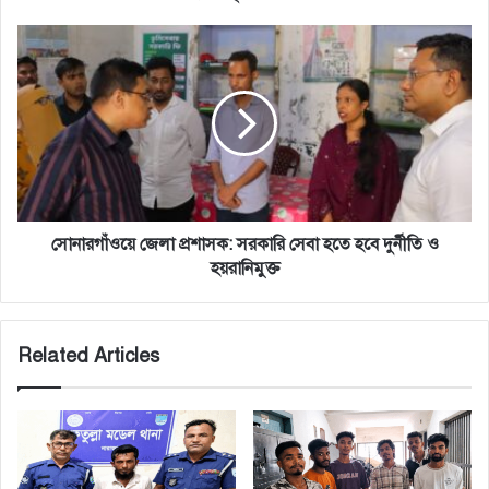
বৃক্ষের
চারা
সোনারগাঁওয়ে
জেলা
প্রশাসক:
সরকারি
সেবা
হতে
হবে
দুর্নীতি
ও
হয়রানিমুক্ত
সোনারগাঁওয়ে জেলা প্রশাসক: সরকারি সেবা হতে হবে দুর্নীতি ও
হয়রানিমুক্ত
Related Articles