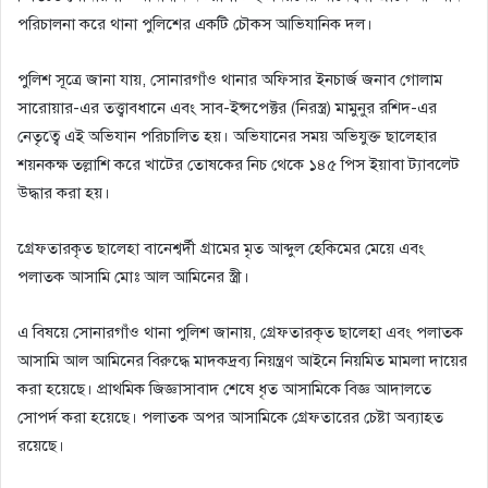
পরিচালনা করে থানা পুলিশের একটি চৌকস আভিযানিক দল।
​পুলিশ সূত্রে জানা যায়, সোনারগাঁও থানার অফিসার ইনচার্জ জনাব গোলাম
সারোয়ার-এর তত্ত্বাবধানে এবং সাব-ইন্সপেক্টর (নিরস্ত্র) মামুনুর রশিদ-এর
নেতৃত্বে এই অভিযান পরিচালিত হয়। অভিযানের সময় অভিযুক্ত ছালেহার
শয়নকক্ষ তল্লাশি করে খাটের তোষকের নিচ থেকে ১৪৫ পিস ইয়াবা ট্যাবলেট
উদ্ধার করা হয়।
​গ্রেফতারকৃত ছালেহা বানেশ্বর্দী গ্রামের মৃত আব্দুল হেকিমের মেয়ে এবং
পলাতক আসামি মোঃ আল আমিনের স্ত্রী।
​এ বিষয়ে সোনারগাঁও থানা পুলিশ জানায়, গ্রেফতারকৃত ছালেহা এবং পলাতক
আসামি আল আমিনের বিরুদ্ধে মাদকদ্রব্য নিয়ন্ত্রণ আইনে নিয়মিত মামলা দায়ের
করা হয়েছে। প্রাথমিক জিজ্ঞাসাবাদ শেষে ধৃত আসামিকে বিজ্ঞ আদালতে
সোপর্দ করা হয়েছে। পলাতক অপর আসামিকে গ্রেফতারের চেষ্টা অব্যাহত
রয়েছে।