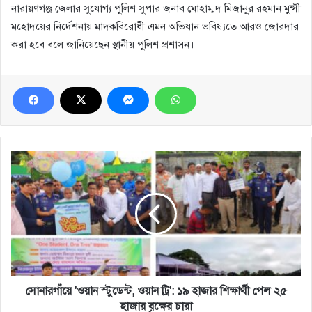
​নারায়ণগঞ্জ জেলার সুযোগ্য পুলিশ সুপার জনাব মোহাম্মদ মিজানুর রহমান মুন্সী
মহোদয়ের নির্দেশনায় মাদকবিরোধী এমন অভিযান ভবিষ্যতে আরও জোরদার
করা হবে বলে জানিয়েছেন স্থানীয় পুলিশ প্রশাসন।
সোনারগাঁয়ে
'ওয়ান
স্টুডেন্ট,
ওয়ান
ট্রি':
১৯
হাজার
শিক্ষার্থী
পেল
২৫
সোনারগাঁয়ে 'ওয়ান স্টুডেন্ট, ওয়ান ট্রি': ১৯ হাজার শিক্ষার্থী পেল ২৫
হাজার
হাজার বৃক্ষের চারা