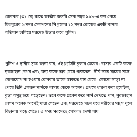
রোববার (৩১ মে) রাতে জাতীয় জরুরি সেবা নম্বর ৯৯৯-এ কল পেয়ে
মিরপুরের ৬ নম্বর সেকশনের সি ব্লকের ১২ নম্বর রোডের একটি বাসায়
অভিযান চালিয়ে মরদেহ উদ্ধার করে পুলিশ।
পুলিশ ও স্থানীয় সূত্রে জানা যায়, ওই ফ্ল্যাটটি বৃদ্ধার মেয়ের। বাসার একটি কক্ষে
নূরজাহান বেগম এবং অন্য কক্ষে তার মেয়ে থাকতেন। দীর্ঘ সময় মায়ের সঙ্গে
যোগাযোগ না হওয়ায় রোববার তাকে ডাকতে যান মেয়ে। কোনো সাড়া না
পেয়ে তিনি একজন নার্সকে বাসায় ডেকে আনেন। প্রথমে ধারণা করা হয়েছিল,
বৃদ্ধা অসুস্থ হয়ে পড়েছেন। তবে কক্ষে প্রবেশ করে নার্স দেখতে পান, নুরজাহান
বেগম অনেক আগেই মারা গেছেন এবং মরদেহে পচন ধরে শরীরের মাংস খুলে
বিছানায় পড়ে গেছে। এ সময় মরদেহে পোকাও দেখা যায়।