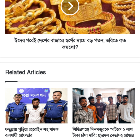
বাজারে
স্বর্ণের
দামে
বড়
পতন,
ভরিতে
কত
ঈদের পরেই দেশের বাজারে স্বর্ণের দামে বড় পতন, ভরিতে কত
কমলো?
কমলো?
Related Articles
ফতুল্লায় পুড়িয়া হেরোইন সহ মাদক
সিদ্ধিরগঞ্জে দিনমজুরকে আটকে ২ লাখ
ব্যবসায়ী গ্রেফতার
টাকা চাঁদা দাবি: ছাত্রদল নেতাসহ গ্রেপ্তার