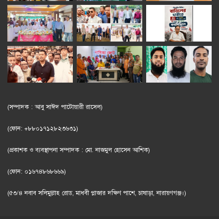
(সম্পাদক : আবু সাঈদ পাটোয়ারী রাসেল)
(ফোন: +৮৮০১৭১২৮২৩৬৩১)
(প্রকাশক ও ব্যবস্থাপনা সম্পাদক : মো. নাজমুল হোসেন আশিক)
(ফোন: ০১৬৭৪৮৬৮৬৬৯)
(৫৩/৪ নবাব সলিমুল্লাহ রোড, মাধবী প্লাজার দক্ষিণ পাশে, চাষাড়া, নারায়ণগঞ্জ।)