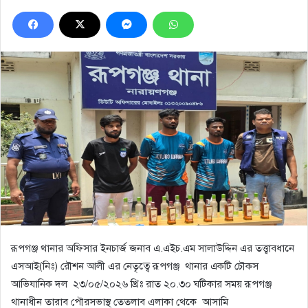
রূপগঞ্জ থানার অফিসার ইনচার্জ জনাব এ.এইচ.এম সালাউদ্দিন এর তত্ত্বাবধানে
এসআই(নিঃ) রৌশন আলী এর নেতৃত্বে রূপগঞ্জ থানার একটি চৌকস
আভিযানিক দল ২৩/০৫/২০২৬ খ্রিঃ রাত ২০.৩০ ঘটিকার সময় রূপগঞ্জ
থানাধীন তারাব পৌরসভাস্থ তেতলাব এলাকা থেকে আসামি