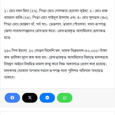
১। মোঃ নয়ন মিযা (২৬), পিতা-মোঃ গোলজার হোসেন ভূইয়া; ২। মোঃ রাজ
রায়হান রাব্বি (২৪), পিতা-মোঃ সাইদুল ইসলাম এবং ৩। মোঃ সুলতান (৩০),
পিতা-মোঃ মোস্তফা খাঁ, সর্ব সাং- তেতলাব, তারাব পৌরসভা, থানা-রূপগঞ্জ,
জেলা-নারায়ণগঞ্জদের গ্রেফতার করে। গ্রেফতারকৃত আসামিদের হেফাজত
হতে
১৫০ পিস ইয়াবা, ২০ বোতল বিদেশি মদ, মাদক বিক্রয়লব্দ-৪০,০০০/-টাকা
জব্দ তালিকা মূলে জব্দ করা হয়। গ্রেফতারকৃত আসামিদের বিরুদ্ধে মাদকদ্রব্য
নিয়ন্ত্রণ আইনে নিয়মিত মামলা রুজু করে বিজ্ঞ আদালতে প্রেরণ করা হয়েছে।
মাদকসহ যেকোন অপরাধ দমনে রূপগঞ্জ থানা পুলিশর অভিযান অব্যাহত
থাকবে।