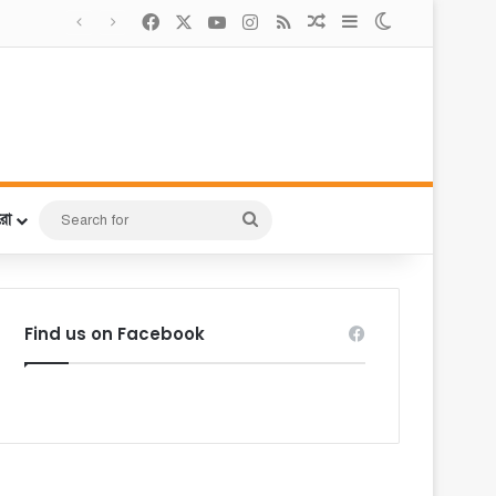
Facebook
X
YouTube
Instagram
RSS
Random Article
Sidebar
Switch skin
Search
রো
for
Find us on Facebook