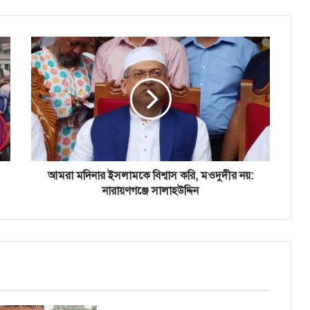
আমরা
মদিনার
ইসলামকে
বিশ্বাস
করি,
মওদুদীর
নয়:
নারায়ণগঞ্জে
সালাহউদ্দিন
আমরা মদিনার ইসলামকে বিশ্বাস করি, মওদুদীর নয়:
নারায়ণগঞ্জে সালাহউদ্দিন