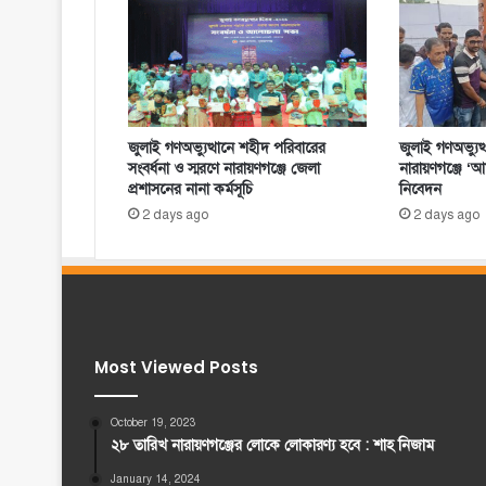
জুলাই গণঅভ্যুত্থানে শহীদ পরিবারের
জুলাই গণঅভ্যুত
সংবর্ধনা ও স্মরণে নারায়ণগঞ্জে জেলা
নারায়ণগঞ্জে ‘আমর
প্রশাসনের নানা কর্মসূচি
নিবেদন
2 days ago
2 days ago
Most Viewed Posts
October 19, 2023
২৮ তারিখ নারায়ণগঞ্জের লোকে লোকারণ্য হবে : শাহ নিজাম
January 14, 2024