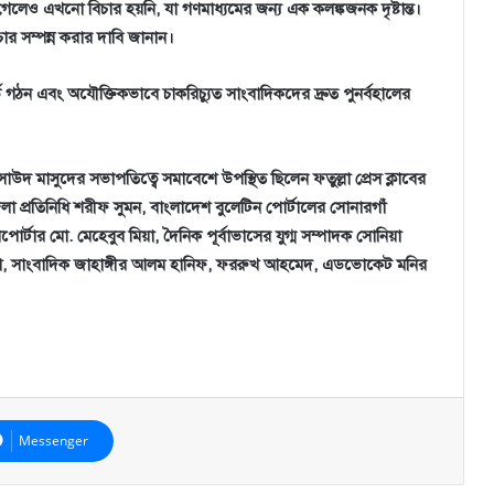
গেলেও এখনো বিচার হয়নি, যা গণমাধ্যমের জন্য এক কলঙ্কজনক দৃষ্টান্ত।
চার সম্পন্ন করার দাবি জানান।
 গঠন এবং অযৌক্তিকভাবে চাকরিচ্যুত সাংবাদিকদের দ্রুত পুনর্বহালের
াউদ মাসুদের সভাপতিত্বে সমাবেশে উপস্থিত ছিলেন ফতুল্লা প্রেস ক্লাবের
া প্রতিনিধি শরীফ সুমন, বাংলাদেশ বুলেটিন পোর্টালের সোনারগাঁ
িপোর্টার মো. মেহেবুব মিয়া, দৈনিক পূর্বাভাসের যুগ্ম সম্পাদক সোনিয়া
োতা, সাংবাদিক জাহাঙ্গীর আলম হানিফ, ফররুখ আহমেদ, এডভোকেট মনির
Messenger