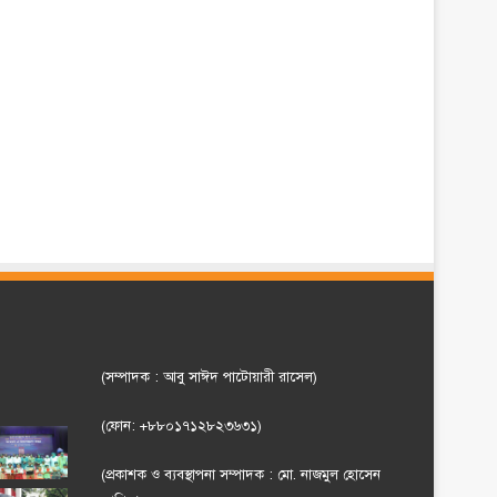
(সম্পাদক : আবু সাঈদ পাটোয়ারী রাসেল)
(ফোন: +৮৮০১৭১২৮২৩৬৩১)
(প্রকাশক ও ব্যবস্থাপনা সম্পাদক : মো. নাজমুল হোসেন