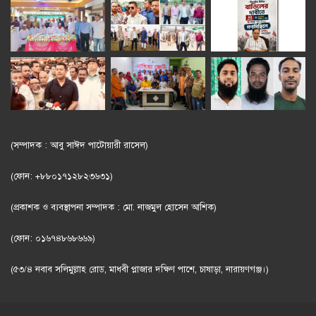
(সম্পাদক : আবু সাঈদ পাটোয়ারী রাসেল)
(ফোন: +৮৮০১৭১২৮২৩৬৩১)
(প্রকাশক ও ব্যবস্থাপনা সম্পাদক : মো. নাজমুল হোসেন আশিক)
(ফোন: ০১৬৭৪৮৬৮৬৬৯)
(৫৩/৪ নবাব সলিমুল্লাহ রোড, মাধবী প্লাজার দক্ষিণ পাশে, চাষাড়া, নারায়ণগঞ্জ।)