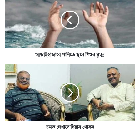
পানিতে
ডুবে
শিশুর
মৃত্যু
আড়াইহাজারে পানিতে ডুবে শিশুর মৃত্যু
চমক
দেখাবে
গিয়াস
খোকন
চমক দেখাবে গিয়াস খোকন