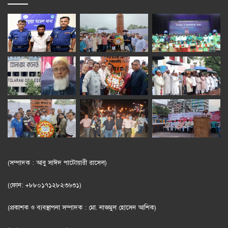
(সম্পাদক : আবু সাঈদ পাটোয়ারী রাসেল)
(ফোন: +৮৮০১৭১২৮২৩৬৩১)
(প্রকাশক ও ব্যবস্থাপনা সম্পাদক : মো. নাজমুল হোসেন আশিক)