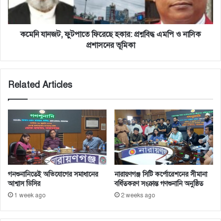
এমপি
ও
নাসিক
প্রশাসনের
কমেনি যানজট, ফুটপাতে ফিরেছে হকার: প্রশ্নবিদ্ধ এমপি ও নাসিক
ভূমিকা
প্রশাসনের ভূমিকা
Related Articles
গনশুনানিতেই অভিযোগের সমাধানের
নারায়ণগঞ্জ সিটি কর্পোরেশনের সীমানা
আশ্বাস ডিসির
বর্ধিতকরণ সংক্রান্ত গণশুনানি অনুষ্ঠিত
1 week ago
2 weeks ago