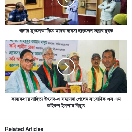
ছাড়লেন
তল্লার
যুবক
থানায় মুচলেকা দিয়ে মাদক ব্যবসা ছাড়লেন তল্লার যুবক
কাব্যকথা'র
সাহিত্য
উৎসব-
এ
সম্মাননা
পেলেন
সাংবাদিক
এস
এম
জহিরুল
কাব্যকথা'র সাহিত্য উৎসব-এ সম্মাননা পেলেন সাংবাদিক এস এম
ইসলাম
জহিরুল ইসলাম বিদ্যুৎ
বিদ্যুৎ
Related Articles