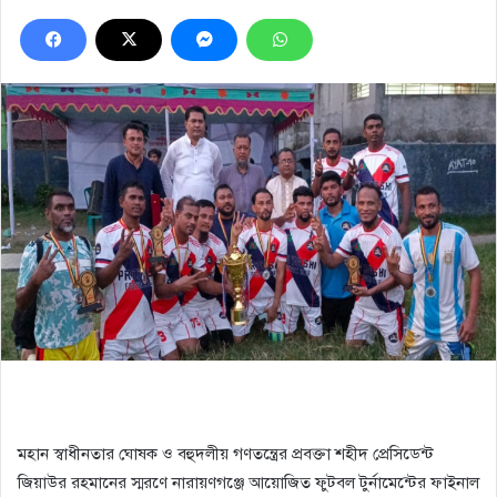
মহান স্বাধীনতার ঘোষক ও বহুদলীয় গণতন্ত্রের প্রবক্তা শহীদ প্রেসিডেন্ট
জিয়াউর রহমানের স্মরণে নারায়ণগঞ্জে আয়োজিত ফুটবল টুর্নামেন্টের ফাইনাল