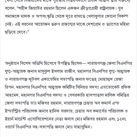
খেলা শেষে বিজয়ীদের মাঝে পুরস্কার বিতরণকালে প্রধান অতিথি তার বক্তব্যে
বলেন, “শহীদ জিয়াউর রহমান ছিলেন একজন ক্রীড়াপ্রেমী রাষ্ট্রনায়ক। যুব
সমাজকে মাদক ও অপসংস্কৃতি থেকে দূরে রাখতে খেলাধুলার কোনো বিকল্প
নেই। এই ধরনের আয়োজন তরুণ প্রজন্মের মাঝে দেশপ্রেম ও ত্যাগের মহিমা
ছড়িয়ে দেবে।”
অনুষ্ঠানে বিশেষ অতিথি হিসেবে উপস্থিত ছিলেন— নারায়ণগঞ্জ জেলা বিএনপির
যুগ্ম-আহ্বায়ক জনাব মাসুকুল ইসলাম রাজীব, মহানগর বিএনপির যুগ্ম-আহ্বায়ক
ও নারায়ণগঞ্জ ফুটবল একাডেমির সভাপতি জনাব ফতেহ্ মোহাম্মদ রেজা
রিপন, মহানগর বিএনপির আহ্বায়ক কমিটির সিনিয়র সদস্য এডভোকেট রফিক
আহমেদ, মহানগর বিএনপির সদস্য ও বেসরকারি হাসপাতাল মালিক সমিতির
জেলা সভাপতি ডাঃ মজিবর রহমান, নারায়ণগঞ্জ চেম্বার অব কমার্স এন্ড
ইন্ডাস্ট্রির পরিচালক জনাব হানিফ সরদার, চেম্বার অব কমার্সের পরিচালক ও
ইয়ার্ন মার্চেন্ট এসোসিয়েশনের নেতা জনাব মোঃ মজিবর রহমান এবং ১২নং
ওয়ার্ড বিএনপির সহ-সভাপতি জনাব মোঃ সাহাবুদ্দিন।