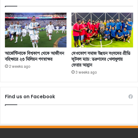
আর্জেন্টিনাকে বিশ্বকাপ থেকে আজীবন
দেওভোগ সমাজ উন্নয়ন সংসদের প্রীতি
বহিষ্কারে ২৩ মিলিয়ন গণস্বাক্ষর
ফুটবল ম্যাচ: তরুণদের খেলাধুলায়
ফেরার আহ্বান
2 weeks ago
3 weeks ago
Find us on Facebook