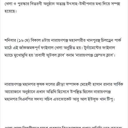
খেলা ও পুরস্কার বিতরণী অনুষ্ঠান অত্যন্ত উৎসাহ-উদ্দীপনার মধ্য দিয়ে সম্পন্ন
হয়েছে।
শনিবার (১৬ মে) বিকাল ৪টায় নারায়ণগঞ্জ মহানগরীর খানপুরস্থ চিলড্রেন পার্ক
মাঠে এই জাঁকজমকপূর্ণ ফাইনাল খেলা অনুষ্ঠিত হয়। টুর্নামেন্টের ফাইনাল
ম্যাচে মুখোমুখি হয় ‘প্রবাসী ফুটবল ক্লাব’ বনাম ‘নারায়ণগঞ্জ ফ্রেন্ডস ক্লাব’।
নারায়ণগঞ্জ মহানগর কৃষক দলের ক্রীড়া সম্পাদক মেহেদী হাসান রানার সার্বিক
আয়োজনে অনুষ্ঠানে প্রধান অতিথি হিসেবে উপস্থিত ছিলেন নারায়ণগঞ্জ
মহানগর বিএনপির সদস্য সচিব এডভোকেট আবু আল ইউসুফ খান টিপু।