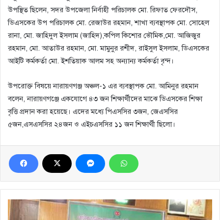
উপস্থিত ছিলেন, সদর উপজেলা নির্বাহী পরিচালক মো. রিফাত ফেরদৌস,
ডিএসকের উপ পরিচালক মো. রেজাউর রহমান, শাখা ব্যবস্থাপক মো. সোহেল
রানা, মো. জাহিদুল ইসলাম (জাহিদ),কপিল কিশোর ভৌমিক,মো. আজিজুর
রহমান, মো. আতাউর রহমান, মো. মামুনুর রশীদ, রাইসুল ইসলাম, ডিএসকের
আইটি কর্মকর্তা মো. ইশতিয়াক আলম সহ অন্যান্য কর্মকর্তা বৃন্দ।
উপরোক্ত বিষয়ে নারায়ণগঞ্জ অঞ্চল-১ এর ব্যবস্থাপক মো. আমিনুর রহমান
বলেন, নারায়ণগঞ্জে একযোগে ৪৩ জন শিক্ষার্থীদের মাঝে ডিএসকের শিক্ষা
বৃত্তি প্রদান করা হয়েছে। এদের মধ্যে পিএসসির ৩জন, জেএসসির
৫জন,এসএসসির ২৪জন ও এইচএসসির ১১ জন শিক্ষার্থী ছিলো।
ভোটার
হালনাগাদ