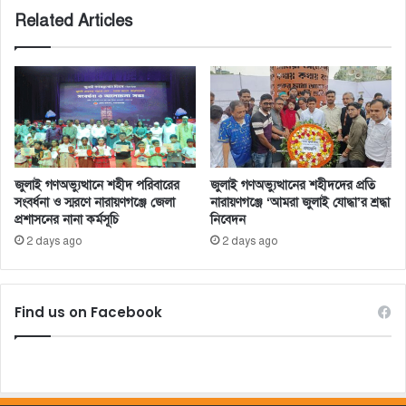
Related Articles
জুলাই গণঅভ্যুত্থানে শহীদ পরিবারের
জুলাই গণঅভ্যুত্থানের শহীদদের প্রতি
সংবর্ধনা ও স্মরণে নারায়ণগঞ্জে জেলা
নারায়ণগঞ্জে ‘আমরা জুলাই যোদ্ধা’র শ্রদ্ধা
প্রশাসনের নানা কর্মসূচি
নিবেদন
2 days ago
2 days ago
Find us on Facebook