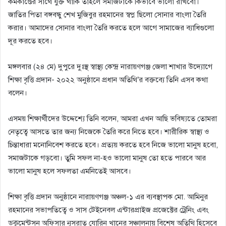
কর্মকাণ্ডের সাথে যুক্ত থাকি তাহলে সমাজটাকে কিভাবে ভালো রাখবো।
জাতির পিতা বঙ্গবন্ধু শেখ মুজিবুর রহমানের স্বপ্ন ছিলো সোনার বাংলা তৈরি
করার। আমাদের সোনার বাংলা তৈরি করতে হলে আগে সামাজের ব্যাধিগুলো
দূর করতে হবে।
মঙ্গলবার (২৪ মে) দুপুরে দুঃস্থ স্বাস্থ্য কেন্দ্র নারায়ণগঞ্জ জেলা শাখার উদ্যোগে
শিক্ষা বৃত্তি প্রদান- ২০২২ অনুষ্ঠানে প্রধান অতিথি’র বক্তব্যে তিনি এসব কথা
বলেন।
এসময় শিক্ষার্থীদের উদ্দেশ্যে তিনি বলেন, আমরা এখন আছি ভবিষ্যতে তোমরা
নেতৃত্বে আসতে তার জন্য নিজেকে তৈরি করে নিতে হবে। শারীরিক স্বাস্থ্য ও
চিন্তাধারা মনোনিবেশ করতে হবে। প্রত্যয় করতে হবে নিজে ভালো মানুষ হবো,
সমাজটাকে গড়বো। তুমি সফল না-হও ভালো মানুষ তো হতে পারবে আর
ভালো মানুষ হলে সফলতা এমনিতেই আসবে।
শিক্ষা বৃত্তি প্রদান অনুষ্ঠানে নারায়ণগঞ্জ অঞ্চল-১ এর ব্যবস্থাপক মো. আমিনুর
রহমানের সভাপতিত্বে ও সাস টেইনেবল এন্টারপ্রাইজ প্রজেক্টের ট্রেনিং এবং
ডকুমেন্টসন অফিসার নুসরাত যোরিন খানের সঞ্চালনায় বিশেষ অতিথি হিসেবে