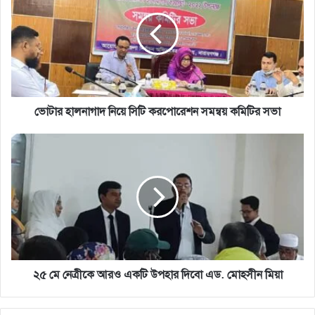
নিয়ে
সিটি
করপোরেশন
সমন্বয়
কমিটির
সভা
ভোটার হালনাগাদ নিয়ে সিটি করপোরেশন সমন্বয় কমিটির সভা
২৫
মে
নেত্রীকে
আরও
একটি
উপহার
দিবো
এড.
মোহসীন
মিয়া
২৫ মে নেত্রীকে আরও একটি উপহার দিবো এড. মোহসীন মিয়া