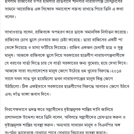
ইসলাম রাজীবের উপর হামলার প্রতিবাদে শনিবার নারায়ণগঞ্জ প্রেসক্লাবের
সামনে আয়োজিত এক বিক্ষোভ সমাবেশে বক্তব্য রাখতে গিয়ে তিনি এ কথা
বলেন।
সাখাওয়াত বলেন, রাজিবকে অপহরণ করে তাকে অমানবিক নির্যাতন করেছে।
রাজিবের চোখ তুলে নেওয়ার জন্য চেষ্টা করেছে। তারা রাজিবের একটি পা
ভেঙ্গে দিয়েছে ও মাথা ফাঁটিয়ে দিয়েছে। রাজিব একজন মেধাবী ছাত্র ও সুস্থ
মানুষ। আজকে রাজিবকে তুলে নিয়ে সরকারের ছাত্রলীগ নারায়ণগঞ্জবাসীকে
যে ধরণের বার্তা দিতে চায় সে বার্তা সরকারের জন্য বুমেরাং হয়ে দেখা দিবে।
আজকে সারা বাংলাদেশের মানুষ জেগে উঠেছে গুম খুনের বিরুদ্ধে।২০১৪
সালে যখন সাত খুন হয়েছিলো তখন নারায়ণগঞ্জের মানুষ কিন্তু জেগে
উঠছিলো। ঠিক একইভাবে সরকারের ছাত্রলীগের বিরুদ্ধে আবারও জেগে উঠবে
এবং দাঁত ভাঙ্গা জবাব দিবে।
নিরপেক্ষভাবে তদন্ত করে সন্ত্রাসীদের দৃষ্টান্তমূলক শাস্তির দাবি জানিয়ে
প্রশাসনকে উদ্দেশ্য করে তিনি বলেন, অবিলম্বে সন্ত্রাসীদের গ্রেফতার করুন ও
দৃষ্টান্তমূলক শাস্তির ব্যবস্থা করুন। অন্যথায় সাধারন মানুষ ও বিএনপির অঙ্গ
সংগঠন তাদেরকে যেখানে পাবে সেখানে বিচারের ব্যবস্থা করবে।