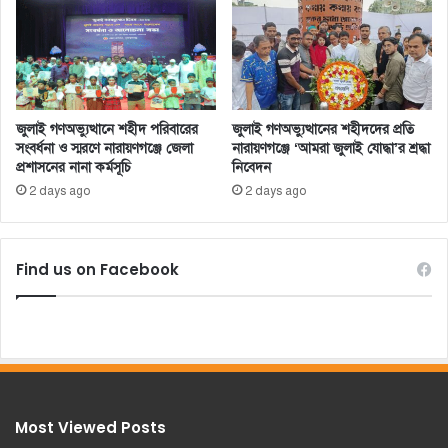
জুলাই গণঅভ্যুত্থানে শহীদ পরিবারের
জুলাই গণঅভ্যুত্থানের শহীদদের প্রতি
সংবর্ধনা ও স্মরণে নারায়ণগঞ্জে জেলা
নারায়ণগঞ্জে ‘আমরা জুলাই যোদ্ধা’র শ্রদ্ধা
প্রশাসনের নানা কর্মসূচি
নিবেদন
2 days ago
2 days ago
Find us on Facebook
Most Viewed Posts