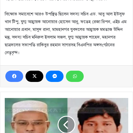
বিক্ষোভ সমাবেশে আরও উপস্থিত ছিলেন সদস্য সচিব এড. আবু আল ইউসুফ
খান টিপু, যুগ্ম আহ্বায়ক আনোয়ার হোসেন আনু, ফতেহ রেজা রিপন, এইচ এম
আনোয়ার প্রধান, মাসুদ রানা, মামহানগর যুবদলের আহ্বায়ক মমতাজ উদ্দিন
মন্তু, সদস্য সচিব মনিরুল ইসলাম সজল, যুগ্ম আহ্বায়ক শাহেদ, মহানগর
ছাত্রদলের সভাপতি রাকিবুর রহমান সাগরসহ বিএনপির অঙ্গসংগঠনের
নেতৃবৃন্দ।
ছাত্রদল
নেতাকে
আহতে
সোনারগাঁ
বিএনপি’র
নিন্দা