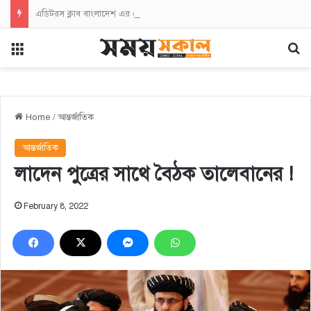
এডিটরস ক্লাব বাংলাদেশ এর চেয়ারম্যান নজরুল ইসলাম তমিজীর সাথে জহিরুল ইসলাম বিদ্যুতের সৌজন্যে সাক্ষাৎ
Menu
Se
Home
/
আন্তর্জাতিক
আন্তর্জাতিক
লাদেন পুত্রের সাথে বৈঠক তালেবানের !
February 8, 2022