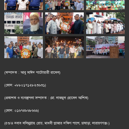
(সম্পাদক : আবু সাঈদ পাটোয়ারী রাসেল)
(ফোন: +৮৮০১৭১২৮২৩৬৩১)
(প্রকাশক ও ব্যবস্থাপনা সম্পাদক : মো. নাজমুল হোসেন আশিক)
(ফোন: ০১৬৭৪৮৬৮৬৬৯)
(৫৩/৪ নবাব সলিমুল্লাহ রোড, মাধবী প্লাজার দক্ষিণ পাশে, চাষাড়া, নারায়ণগঞ্জ।)