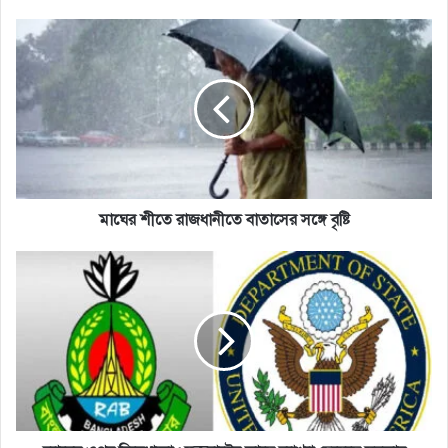
মাঘের
শীতে
রাজধানীতে
বাতাসের
সঙ্গে
বৃষ্টি
মাঘের শীতে রাজধানীতে বাতাসের সঙ্গে বৃষ্টি
র‌্যাবের
ওপর
নিষেধাজ্ঞা
:
যুক্তরাষ্ট্রের
কাছে
ব্যাখ্যা
চেয়েছে
সরকার