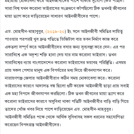
মহামারী মোকাবিলা করে আইনজীবীদের পাশে থাকার সুযোগ কেউ পাইনি।
সারা বিশ্ব যখন করোনা ভাইরাসের সংক্রমণে কাঁপছিলো ঠিক তখনই জীবনের
মায়া ত্যাগ করে দাড়িয়েছেন সাধারণ আইনজীবীদের পাশে।
এড. মোহসীন-মাহাবুবুর,
(২০১৯-২০
) ইং সনে আইনজীবী সমিতির দায়িত্ব
পাওয়ার পরপরই খুব দ্রুত গতিতে ডিজিটাল বার ভবন নির্মাণ কাজ করে
একতলা সম্পূর্ণ করে আইনজীবীদের বসার জন্য সুব্যবস্থা করে দেন। এর পর
সারাবিশ্বে এক অদৃশ্য শক্তি হানা দেয় যার নাম করোনা ভাইরাস। তখন
সারাবিশ্বের ন্যায় বাংলাদেশেও করোনা ভাইরাসের ভয়াবহ পরিস্থিতি। এসময়
প্রায় সকল পেশার মানুষ এক বিপর্যয়ের মধ্য দিয়ে জীবনযাপন করে।
নারায়ণগঞ্জ জেলার আইনজীবীরাও কঠিন সময় মোকাবেলা করে। করোনা
ভাইরাসের কারণে আদালত বন্ধ ছিলো গুটি কয়েক আইনজীবী ছাড়া প্রায় সবাই
এক মহা বিপদে জীবনযাপন করছিলো। ঠিক তখন জীবনের মায়া ত্যাগ করে
করোনা ভাইরাসের কারণে অসুবিধা থাকা পতিটি আইনজীবীর বাড়ি বাড়ি গিয়ে
তাদের খোঁজ খবর নিয়ে পাশে দাড়িয়েছেন এড. মোহসীন-মাহবুবুর।
আইনজীবী সমিতির পক্ষে থেকে আর্থিক সুবিধাসহ সকল ধরনের সহযোগিতা
করেছেন বিপদগ্রস্ত আইনজীবীদের।