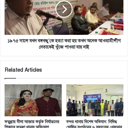
বঙ্গবন্ধু'কে
হত্যা
করা
হয়
তখন
অনেক
আওয়ামীলীগ
১৯৭৫ সালে যখন বঙ্গবন্ধু'কে হত্যা করা হয় তখন অনেক আওয়ামীলীগ
নেতাকেই
নেতাকেই খুঁজে পাওয়া যায় নাই
খুঁজে
পাওয়া
যায়
Related Articles
নাই
ফতুল্লায় নীলা আক্তার কর্তৃক নির্যাতনের
বন্দর থানায় বিশেষ অভিযান: নিষিদ্ধ
শিকারে ফতুল্লা থানায় অভিযোগ
ঘোষিত সংগঠনের ৬ সদস্যসহ গ্রেফতার