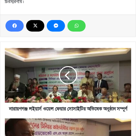
চিরস্মরণীয়।
নারায়ণগঞ্জ
লইয়ার্স
ওয়েল
ফেয়ার
সোসাইটির
অভিষেক
অনুষ্ঠান
সম্পূর্ণ
নারায়ণগঞ্জ লইয়ার্স ওয়েল ফেয়ার সোসাইটির অভিষেক অনুষ্ঠান সম্পূর্ণ
১৯৭৫
সালে
যখন