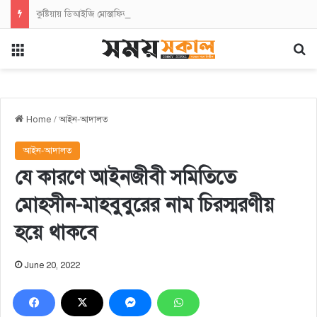
কুষ্টিয়ায় ডিআইজি মোস্তাফিজুর রহমানের আগমন উপলক্ষে বিশেষ কল্যাণ সভা অনুষ্ঠিত
Menu
Se
Home
/
আইন-আদালত
আইন-আদালত
যে কারণে আইনজীবী সমিতিতে
মোহসীন-মাহবুবুরের নাম চিরস্মরণীয়
হয়ে থাকবে
June 20, 2022