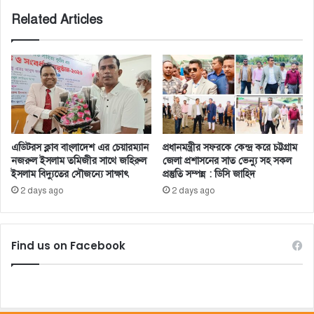
বিএনপি
Related Articles
এডিটরস ক্লাব বাংলাদেশ এর চেয়ারম্যান
প্রধানমন্ত্রীর সফরকে কেন্দ্র করে চট্টগ্রাম
নজরুল ইসলাম তমিজীর সাথে জহিরুল
জেলা প্রশাসনের সাত ভেন্যু সহ সকল
ইসলাম বিদ্যুতের সৌজন্যে সাক্ষাৎ
প্রস্তুতি সম্পন্ন : ডিসি জাহিদ
2 days ago
2 days ago
Find us on Facebook