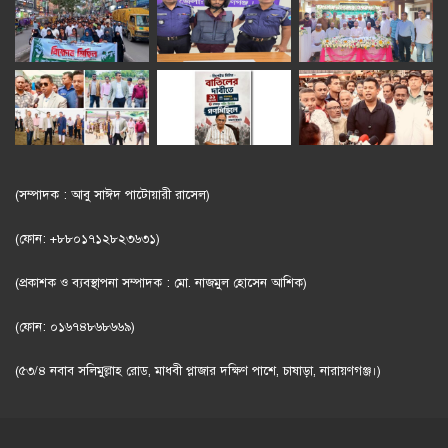
(সম্পাদক : আবু সাঈদ পাটোয়ারী রাসেল)
(ফোন: +৮৮০১৭১২৮২৩৬৩১)
(প্রকাশক ও ব্যবস্থাপনা সম্পাদক : মো. নাজমুল হোসেন আশিক)
(ফোন: ০১৬৭৪৮৬৮৬৬৯)
(৫৩/৪ নবাব সলিমুল্লাহ রোড, মাধবী প্লাজার দক্ষিণ পাশে, চাষাড়া, নারায়ণগঞ্জ।)