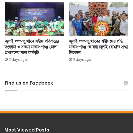
জুলাই গণঅভ্যুত্থানে শহীদ পরিবারের
জুলাই গণঅভ্যুত্থানের শহীদদের প্রতি
সংবর্ধনা ও স্মরণে নারায়ণগঞ্জে জেলা
নারায়ণগঞ্জে ‘আমরা জুলাই যোদ্ধা’র শ্রদ্ধা
প্রশাসনের নানা কর্মসূচি
নিবেদন
2 days ago
2 days ago
Find us on Facebook
Most Viewed Posts