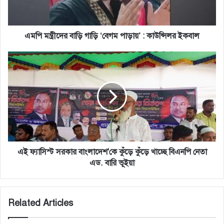
:
কাউন্সিলর
ইকবাল
এমপি মন্ত্রীদের বাড়ি গাড়ি ‘বেগম পাড়ায়’ : কাউন্সিলর ইকবাল
এই
ফ্যাসিস্ট
সরকার
বাংলাদেশ'কে
কুঁড়ে
কুঁড়ে
খাচ্ছে
বিএনপি
নেতা
এড.
এই ফ্যাসিস্ট সরকার বাংলাদেশ'কে কুঁড়ে কুঁড়ে খাচ্ছে বিএনপি নেতা
বারি
এড. বারি ভূইয়া
ভূইয়া
Related Articles