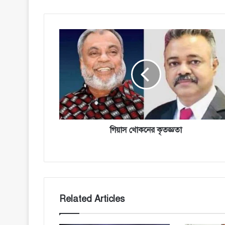
গিয়াস
খোকনের
কৃতজ্ঞতা
গিয়াস খোকনের কৃতজ্ঞতা
Related Articles