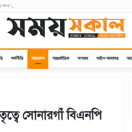
ম্ভে সদর থানা বিএনপির পুষ্পস্তবক অর্পণ
তি
অর্থনীতি
সারাদেশ
আন্তর্জাতিক
অপরাধ
আইন-আদালত
আ
েতৃত্বে সোনারগাঁ বিএনপি