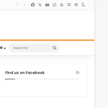
Facebook
X
YouTube
Instagram
RSS
Random Article
Sidebar
Switch skin
Search
রো
for
Find us on Facebook