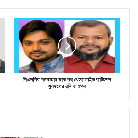
বিএনপির
পদযাত্রার
মাঝ
পথ
খেকে
সাইড
কাটলেন
যুবদলের
রনি
ও
বিএনপির পদযাত্রার মাঝ পথ খেকে সাইড কাটলেন
স্বপন
যুবদলের রনি ও স্বপন