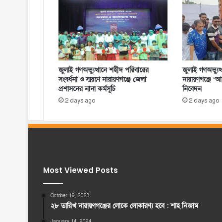
জুলাই গণঅভ্যুত্থানে শহীদ পরিবারের
জুলাই গণঅভ্যুত
সংবর্ধনা ও স্মরণে নারায়ণগঞ্জে জেলা
নারায়ণগঞ্জে ‘আমর
প্রশাসনের নানা কর্মসূচি
নিবেদন
2 days ago
2 days ago
Most Viewed Posts
October 19, 2023
২৮ তারিখ নারায়ণগঞ্জের লোকে লোকারণ্য হবে : শাহ নিজাম
January 14, 2024