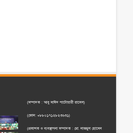
(সম্পাদক : আবু সাঈদ পাটোয়ারী রাসেল)
(ফোন: +৮৮০১৭১২৮২৩৬৩১)
(প্রকাশক ও ব্যবস্থাপনা সম্পাদক : মো. নাজমুল হোসেন