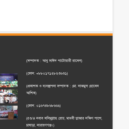
(সম্পাদক : আবু সাঈদ পাটোয়ারী রাসেল)
(ফোন: +৮৮০১৭১২৮২৩৬৩১)
(প্রকাশক ও ব্যবস্থাপনা সম্পাদক : মো. নাজমুল হোসেন
আশিক)
(ফোন: ০১৬৭৪৮৬৮৬৬৯)
(৫৩/৪ নবাব সলিমুল্লাহ রোড, মাধবী প্লাজার দক্ষিণ পাশে,
চাষাড়া, নারায়ণগঞ্জ।)