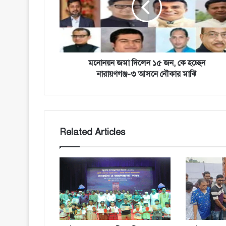
জন,
কে
হচ্ছেন
নারায়ণগঞ্জ-৩
আসনে
নৌকার
মনোনয়ন জমা দিলেন ১৫ জন, কে হচ্ছেন
মাঝি
নারায়ণগঞ্জ-৩ আসনে নৌকার মাঝি
Related Articles