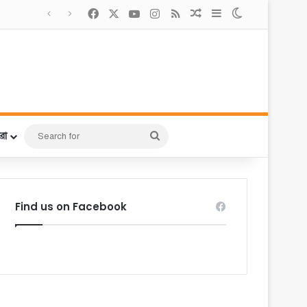
Facebook
X
YouTube
Instagram
RSS
Random Article
Sidebar
Switch skin
Search
রো
for
Find us on Facebook