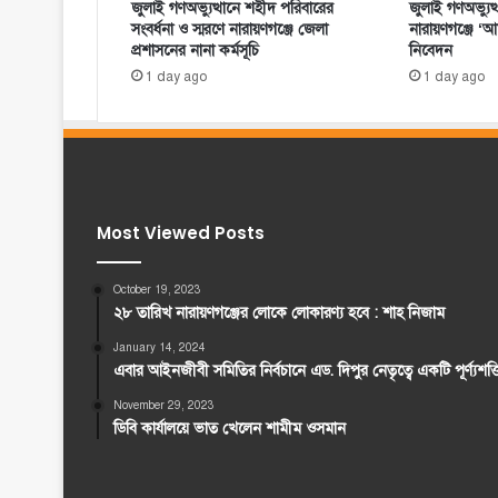
জুলাই গণঅভ্যুত্থানে শহীদ পরিবারের
জুলাই গণঅভ্যুত
সংবর্ধনা ও স্মরণে নারায়ণগঞ্জে জেলা
নারায়ণগঞ্জে ‘আমর
প্রশাসনের নানা কর্মসূচি
নিবেদন
1 day ago
1 day ago
Most Viewed Posts
October 19, 2023
২৮ তারিখ নারায়ণগঞ্জের লোকে লোকারণ্য হবে : শাহ নিজাম
January 14, 2024
এবার আইনজীবী সমিতির নির্বচানে এড. দিপুর নেতৃত্বে একটি পূর্ণ্যশ
November 29, 2023
ডিবি কার্যালয়ে ভাত খেলেন শামীম ওসমান