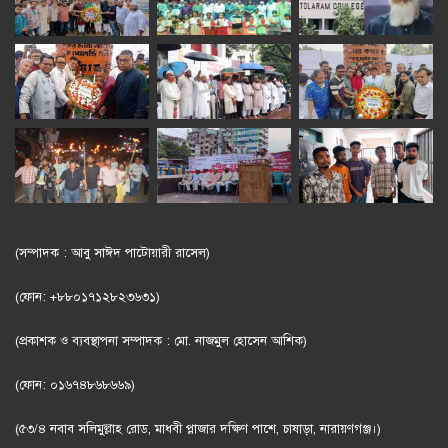
(সম্পাদক : আবু সাঈদ পাটোয়ারী রাসেল)
(ফোন: +৮৮০১৭১২৮২৩৬৩১)
(প্রকাশক ও ব্যবস্থাপনা সম্পাদক : মো. নাজমুল হোসেন আশিক)
(ফোন: ০১৬৭৪৮৬৮৬৬৯)
(৫৩/৪ নবাব সলিমুল্লাহ রোড, মাধবী প্লাজার দক্ষিণ পাশে, চাষাড়া, নারায়ণগঞ্জ।)