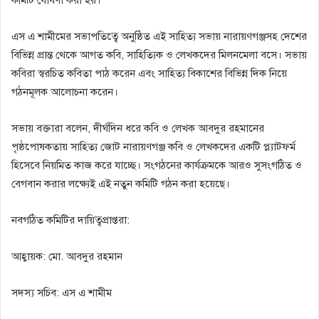
​এস এ শামীমের সভাপতিত্বে অনুষ্ঠিত এই সাহিত্য সভায় নারায়ণগঞ্জসহ দেশের
বিভিন্ন প্রান্ত থেকে আগত কবি, সাহিত্যিক ও লেখকদের মিলনমেলা বসে। সভায়
কবিরা স্বরচিত কবিতা পাঠ করেন এবং সাহিত্য বিকাশের বিভিন্ন দিক নিয়ে
গঠনমূলক আলোচনা করেন।
​সভায় বক্তারা বলেন, দীর্ঘদিন ধরে কবি ও লেখক আবদুর রহমানের
পৃষ্ঠপোষকতায় সাহিত্য জোট নারায়ণগঞ্জ কবি ও লেখকদের একটি প্ল্যাটফর্ম
হিসেবে নিয়মিত কাজ করে যাচ্ছে। সংগঠনের কার্যক্রমকে আরও সুসংগঠিত ও
বেগবান করার লক্ষ্যেই এই নতুন কমিটি গঠন করা হয়েছে।
​নবগঠিত কমিটির দায়িত্বপ্রাপ্তরা:
​আহ্বায়ক: মো. আবদুর রহমান
​সদস্য সচিব: এস এ শামীম