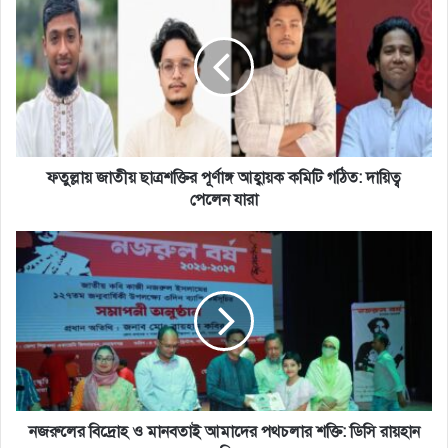
জাতীয়
ছাত্রশক্তির
পূর্ণাঙ্গ
আহ্বায়ক
কমিটি
গঠিত:
দায়িত্ব
পেলেন
যারা
ফতুল্লায় জাতীয় ছাত্রশক্তির পূর্ণাঙ্গ আহ্বায়ক কমিটি গঠিত: দায়িত্ব
পেলেন যারা
নজরুলের
বিদ্রোহ
ও
মানবতাই
আমাদের
পথচলার
শক্তি:
ডিসি
রায়হান
কবির
নজরুলের বিদ্রোহ ও মানবতাই আমাদের পথচলার শক্তি: ডিসি রায়হান