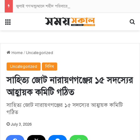
জুলাই গণঅভ্যুত্থানে শহীদ পরিবারের সংবর্ধনা ও স্মরণে নারায়ণগঞ্জে জেলা প্রশাসনের নানা কর্মসূচি
Menu
Se
Home
/
Uncategorized
Uncategorized
বিবিধ
সাহিত্য জোট নারায়ণগঞ্জের ১৫ সদস্যের
আহ্বায়ক কমিটি গঠিত
সাহিত্য জোট নারায়ণগঞ্জের ১৫ সদস্যের আহ্বায়ক কমিটি
গঠিত
July 3, 2026