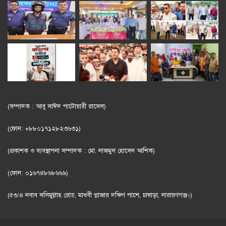
(সম্পাদক : আবু সাঈদ পাটোয়ারী রাসেল)
(ফোন: +৮৮০১৭১২৮২৩৬৩১)
(প্রকাশক ও ব্যবস্থাপনা সম্পাদক : মো. নাজমুল হোসেন আশিক)
(ফোন: ০১৬৭৪৮৬৮৬৬৯)
(৫৩/৪ নবাব সলিমুল্লাহ রোড, মাধবী প্লাজার দক্ষিণ পাশে, চাষাড়া, নারায়ণগঞ্জ।)