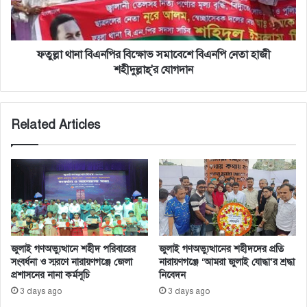
নেতা
হাজী
শহীদুল্লাহ্'র
যোগদান
ফতুল্লা থানা বিএনপির বিক্ষোভ সমাবেশে বিএনপি নেতা হাজী
শহীদুল্লাহ্'র যোগদান
Related Articles
জুলাই গণঅভ্যুত্থানে শহীদ পরিবারের
জুলাই গণঅভ্যুত্থানের শহীদদের প্রতি
সংবর্ধনা ও স্মরণে নারায়ণগঞ্জে জেলা
নারায়ণগঞ্জে ‘আমরা জুলাই যোদ্ধা’র শ্রদ্ধা
প্রশাসনের নানা কর্মসূচি
নিবেদন
3 days ago
3 days ago