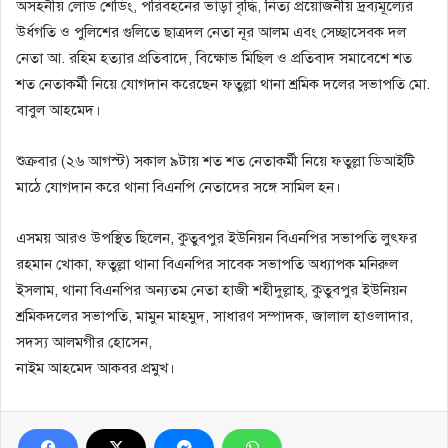
অসহনীয় লোড শেডিং, পরিবহনের ভাড়া বৃদ্ধি, নিত্য প্রয়োজনীয় দ্রব্যমূল্যের
উর্ধগতি ও পুলিশের গুলিতে ছাত্রদল নেতা নূর আলম এবং সেচ্ছাসেবক দল
নেতা আ. রহিম হত্যার প্রতিবাদে, বিক্ষোভ মিছিল ও প্রতিবাদ সমাবেশে শত
শত নেতাকর্মী নিয়ে যোগদান করেছেন ফতুল্লা থানা শ্রমিক দলের সভাপতি মো.
বাবুল আহমেদ।
শুক্রবার (২৬ আগস্ট) সকাল ৯টায় শত শত নেতাকর্মী নিয়ে ফতুল্লা ডিআইটি
মাঠে যোগদান করে থানা বিএনপি নেতাদের সঙ্গে সামিল হন।
এসময় আরও উপস্থিত ছিলেন, কুতুবপুর ইউনিয়ন বিএনপির সভাপতি লুৎফর
রহমান খোকা, ফতুল্লা থানা বিএনপির সাবেক সভাপতি অধ্যাপক মনিরুল
ইসলাম, থানা বিএনপির অন্যতম নেতা হাজী শহীদুল্লাহ্, কুতুবপুর ইউনিয়ন
শ্রমিকদলের সভাপতি, মামুন মাহমুদ, সাধারণ সম্পাদক, জালাল হাওলাদার,
সদস্য আলমগীর হোসেন,
নাইম আহমেদ আকবর প্রমুখ।