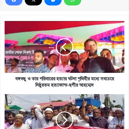
বঙ্গবন্ধু
ও
তার
পরিবারের
হত্যার
ঘটনা
পৃথিবীর
মধ্যে
সবচেয়ে
নিষ্ঠুরতম
বঙ্গবন্ধু ও তার পরিবারের হত্যার ঘটনা পৃথিবীর মধ্যে সবচেয়ে
হত্যাকান্ড-
নিষ্ঠুরতম হত্যাকান্ড-ছগীর আহম্মেদ
ছগীর
আহম্মেদ
ফতুল্লা
থানা
বিএনপির
বিক্ষোভ
সমাবেশে
বিএনপি