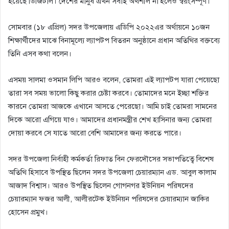
হয়েছে ডিজিটাল। দেশের মানুষ এখন সবাই অর্থশীল না’হলেও স্বয়ংসম্পূর্ণ।
সোমবার (১৮ এপ্রিল) সদর উপজেলায় এডিপি ২০২২এর অর্থায়নে ১০জন
শিক্ষার্থীদের মাঝে বিনামূল্যে ল্যাপটপ বিতরন অনুষ্ঠানে প্রধান অতিথির বক্তব্যে
তিনি এসব কথা বলেন।
এসময় সালমা ওসমান লিপি আরও বলেন, তোমরা এই ল্যাপটপ যারা পেয়েছো
তারা সব সময় ভালো কিছু করার চেষ্টা করবে। তোমাদের মনে ইচ্ছা শক্তির
কারনে তোমরা আজকে এখানে আসতে পেরেছো। আমি চাই তোমরা সামনের
দিকে আরো এগিয়ে যাও। আমাদের প্রধানমন্ত্রীর শেখ হাসিনার জন্য তোমরা
দোয়া করবে সে যাতে আরো বেশি আমাদের জন্য করতে পারে।
সদর উপজেলা নির্বাহী কর্মকর্তা রিফাত বিন ফেরদৌসের সভাপতিত্বে বিশেষ
অতিথি হিসাবে উপস্থিত ছিলেন সদর উপজেলা চেয়ারম্যান এড. আবুল কালাম
আজাদ বিশ্বাস। আরও উপস্থিত ছিলেন গোগনগর ইউনিয়ন পরিষদের
চেয়ারম্যান ফজর আলী, আলীরটেক ইউনিয়ন পরিষদের চেয়ারম্যান জাকির
হোসেন প্রমুখ।