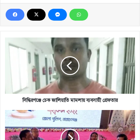
সিদ্ধিরগঞ্জে
চেক
জালিয়াতি
মামলায়
ব্যবসায়ী
গ্রেফতার
সিদ্ধিরগঞ্জে চেক জালিয়াতি মামলায় ব্যবসায়ী গ্রেফতার
এক
টেবিলে
বসেও
দু'জন
দুইদিকে