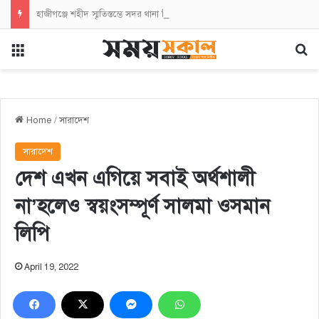
হাজীগঞ্জে শহীদ স্মৃতিস্তম্ভে সদর থানা বিএনপির পুষ্পস্তবক অর্পণ
Menu
Se
Home
/
সারাদেশ
সারাদেশ
দেশ এখন এগিয়ে সবাই অর্থশালী
না’হলেও স্বয়ংসম্পূর্ণ সালমা ওসমান
লিপি
April 19, 2022