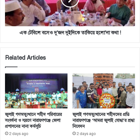
তাকিয়ে
হলো'না
কথা
!
এক টেবিলে বসেও দু'জন দুইদিকে তাকিয়ে হলো'না কথা !
Related Articles
জুলাই গণঅভ্যুত্থানে শহীদ পরিবারের
জুলাই গণঅভ্যুত্থানের শহীদদের প্রতি
সংবর্ধনা ও স্মরণে নারায়ণগঞ্জে জেলা
নারায়ণগঞ্জে ‘আমরা জুলাই যোদ্ধা’র শ্রদ্ধা
প্রশাসনের নানা কর্মসূচি
নিবেদন
2 days ago
2 days ago