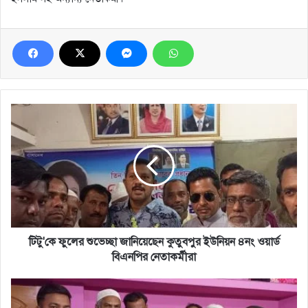
টিটু'কে
ফুলের
শুভেচ্ছা
জানিয়েছেন
কুতুবপুর
ইউনিয়ন
৪নং
ওয়ার্ড
বিএনপির
নেতাকর্মীরা
টিটু'কে ফুলের শুভেচ্ছা জানিয়েছেন কুতুবপুর ইউনিয়ন ৪নং ওয়ার্ড
বিএনপির নেতাকর্মীরা
কুতুবপুর
ইউনিয়ন