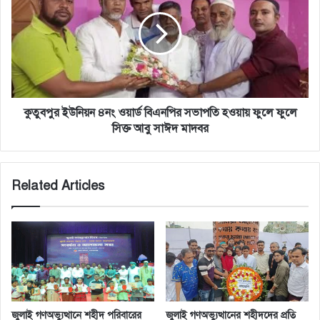
৪নং
ওয়ার্ড
বিএনপির
সভাপতি
হওয়ায়
ফুলে
ফুলে
সিক্ত
কুতুবপুর ইউনিয়ন ৪নং ওয়ার্ড বিএনপির সভাপতি হওয়ায় ফুলে ফুলে
আবু
সিক্ত আবু সাঈদ মাদবর
সাঈদ
মাদবর
Related Articles
জুলাই গণঅভ্যুত্থানে শহীদ পরিবারের
জুলাই গণঅভ্যুত্থানের শহীদদের প্রতি