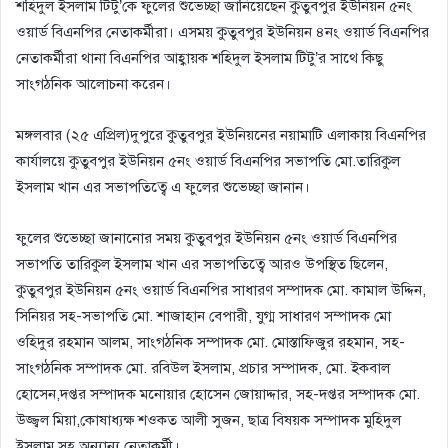
শহিদুল ইসলাম টিটু’কে ফুলের শুভেচ্ছা জানিয়েছেন কুতুবপুর ইউনিয়ন ৫নং
ওয়ার্ড বিএনপির নেতাকর্মীরা। এসময় কুতুবপুর ইউনিয়ন ৪নং ওয়ার্ড বিএনপির
নেতাকর্মীরা থানা বিএনপির আহ্বায়ক শহিদুল ইসলাম টিটু’র সাথে কিছু
সাংগঠনিক আলোচনা করেন।
মঙ্গলবার (২৫ এপ্রিল)দুপুরে কুতুবপুর ইউনিয়নের নয়ামাটি এলাকায় বিএনপির
কার্যালয়ে কুতুবপুর ইউনিয়ন ৫নং ওয়ার্ড বিএনপির সভাপতি মো.তারিকুল
ইসলাম খান এর সভাপতিত্বে এ ফুলের শুভেচ্ছা জানান।
ফুলের শুভেচ্ছা জানানোর সময় কুতুবপুর ইউনিয়ন ৫নং ওয়ার্ড বিএনপির
সভাপতি তারিকুল ইসলাম খান এর সভাপতিত্বে আরও উপস্থিত ছিলেন,
কুতুবপুর ইউনিয়ন ৫নং ওয়ার্ড বিএনপির সাধারণ সম্পাদক মো. কামাল উদ্দিন,
সিনিয়র সহ-সভাপতি মো. শাজাহান বেপারী, যুগ্ম সাধারণ সম্পাদক মো
ওহিদুর রহমান আলম, সাংগঠনিক সম্পাদক মো. মোস্তাফিজুর রহমান, সহ-
সাংগঠনিক সম্পাদক মো. রবিউল ইসলাম, প্রচার সম্পাদক, মো. ইকবাল
হোসেন,দপ্তর সম্পাদক মনোয়ার হোসেন জোয়াদ্দার, সহ-দপ্তর সম্পাদক মো.
উজ্জ্বল মিয়া,কোষাধ্যক্ষ শওকত আলী সুজন, ছাত্র বিষয়ক সম্পাদক মুহিদুল
ইসলাম সহ অন্যান্য নেতাকর্মী।