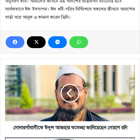
অনুসরণ করি। আমাদের জীবনে এই আদর্শের প্রতিফলন ঘটানোই হবে
সার্থকভাবে ঈদ উদযাপন। ঈদ ধনী-গরিব নির্বিশেষে সকলের জীবনে আনন্দের
বার্তা বয়ে আনুক এ কামনা করেন তিনি।
সোনারগাঁবাসীকে
ঈদুল
আজহার
শুভেচ্ছা
জানিয়েছেন
সোহাগ
রনি
সোনারগাঁবাসীকে ঈদুল আজহার শুভেচ্ছা জানিয়েছেন সোহাগ রনি