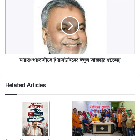
নারায়ণগঞ্জবাসীকে
গিয়াসউদ্দিনের
ঈদুল
আজহার
শুভেচ্ছা
নারায়ণগঞ্জবাসীকে গিয়াসউদ্দিনের ঈদুল আজহার শুভেচ্ছা
Related Articles