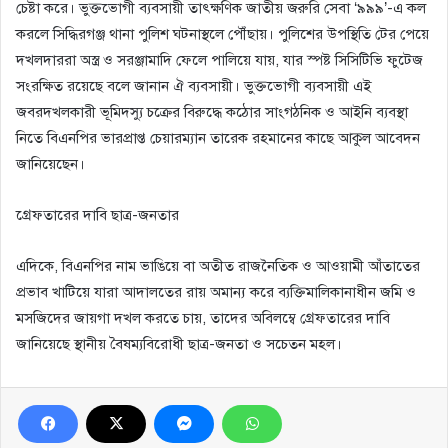
চেষ্টা করে। ভুক্তভোগী ব্যবসায়ী তাৎক্ষণিক জাতীয় জরুরি সেবা ‘৯৯৯’-এ কল
করলে সিদ্ধিরগঞ্জ থানা পুলিশ ঘটনাস্থলে পৌঁছায়। পুলিশের উপস্থিতি টের পেয়ে
দখলদাররা অস্ত্র ও সরঞ্জামাদি ফেলে পালিয়ে যায়, যার স্পষ্ট সিসিটিভি ফুটেজ
সংরক্ষিত রয়েছে বলে জানান ঐ ব্যবসায়ী। ভুক্তভোগী ব্যবসায়ী এই
জবরদখলকারী ভূমিদস্যু চক্রের বিরুদ্ধে কঠোর সাংগঠনিক ও আইনি ব্যবস্থা
নিতে বিএনপির ভারপ্রাপ্ত চেয়ারম্যান তারেক রহমানের কাছে আকুল আবেদন
জানিয়েছেন।
​গ্রেফতারের দাবি ছাত্র-জনতার
এদিকে, বিএনপির নাম ভাঙিয়ে বা অতীত রাজনৈতিক ও আওয়ামী আঁতাতের
প্রভাব খাটিয়ে যারা আদালতের রায় অমান্য করে ব্যক্তিমালিকানাধীন জমি ও
মসজিদের জায়গা দখল করতে চায়, তাদের অবিলম্বে গ্রেফতারের দাবি
জানিয়েছে স্থানীয় বৈষম্যবিরোধী ছাত্র-জনতা ও সচেতন মহল।