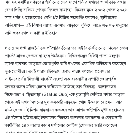
মিয়াসহ দলটির সর্বস্তরের শীর্ষ নেতাদের সাথে গভীর সখ্যতা ও আঁতাত বজায়
রেখে দিব্যি চালিয়ে গেছেন নিজের সাম্রাজ্য। নিজের মুখে ২০০২ থেকে ২০২৬
সাল পর্যন্ত ৪ হাজারেরও বেশি প্লট বিক্রির দম্ভোক্তি করলেও, স্থানীয়দের
অভিযোগ— এই বিশাল ল্যান্ড ব্যবসার আড়ালে লুকিয়ে আছে শত শত মানুষের
জমি জবরদখল ও কান্নার ইতিহাস।
​গত ৫ আগস্ট রাজনৈতিক পটপরিবর্তনের পর এই বিতর্কিত নেতা নিজের ভোল
পাল্টে আরও বেপরোয়া হয়ে উঠেছেন। সিদ্ধিরগঞ্জের বিভিন্ন পাড়া-মহল্লায়
ল্যান্ড ব্যবসার আড়ালে জোরপূর্বক জমি দখলের একাধিক অভিযোগ করেছেন
ভুক্তভোগীরা। এরই ধারাবাহিকতায় এবার নারায়ণগঞ্জের প্রবেশদ্বার
সাইনবোর্ডের ‘মিতালী মার্কেট’ সংলগ্ন এক ব্যবসায়ীর সম্পত্তি জোরপূর্বক
জবরদখলের মরিয়া চেষ্টার অভিযোগ উঠেছে তার বিরুদ্ধে। আদালতের
নিষেধাজ্ঞা ও ‘স্থিতাবস্থা’ (Status Quo)-কে বৃদ্ধাঙ্গুলি দেখিয়ে পর্দার আড়াল
থেকে এই দখল মিশনের মূল কলকাঠি নাড়ছেন খোদ ইকবাল হোসেন। আর
মাঠে থেকে এই মিশন বাস্তবায়ন করছেন তার আপন ভগ্নিপতি মুক্তার হোসেন।
এই ঘটনায় ইতিমধ্যেই ইকবালের বিরুদ্ধে আদালত অবমাননা ও ফৌজদারি
কার্যবিধির ১৪৫ ধারায় কারণ দর্শানোর নোটিশ (শোকজ) জারি করেছেন
নারায়ণগঞ্জ অতিরিক্ত জেলা ম্যাজিস্ট্রেট (এডিএম) আদালত।