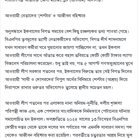
​আওয়ামী নেতাদের ‘শেল্টার’ ও আজীবন বহিষ্কার
অনুসন্ধানে ইকবালের বিগত সময়ের বেশ কিছু চাঞ্চল্যকর তথ্য পাওয়া গেছে।
বিএনপির তৃণমূলের ত্যাগী নেতাকর্মীদের অভিযোগ, বিগত দীর্ঘ শাসনামলে
যখন সাধারণ কর্মীরা ঘরে ঘুমানোর জায়গা পাচ্ছিলেন না, তখন ইকবাল
আওয়ামী লীগের সাথে আঁতাত করে বহাল তবিয়তে কোটি কোটি টাকার ল্যান্ড
বিজনেস পরিচালনা করেছেন। শুধু তাই নয়, গত ৫ আগস্ট গণঅভ্যুত্থানের মুখে
আওয়ামী লীগ সরকার পতনের পর, ইকবালের বিরুদ্ধে তার সেই বিগত দিনের
আওয়ামী ‘সাথী ও দোসরদের’ বিপুল অর্থের বিনিময়ে শেল্টার (আশ্রয়) দিয়ে
নিরাপদে রাখার গুরুতর অভিযোগও তুলেছে স্থানীয় সচেতন মহল।
​আওয়ামী লীগ পতনের পর এলাকায় নানা অনিয়ম-দুর্নীতি, দলীয় শৃঙ্খলা
পরিপন্থী কাজ এবং এক পেশাদার সাংবাদিককে নির্মমভাবে পেটানোর ঘটনায়
সমালোচিত হন ইকবাল। ফলশ্রুতিতে ২০২৪ সালের ১৩ ডিসেম্বর বিএনপির
কেন্দ্রীয় দপ্তর থেকে তাকে দলের সব পর্যায়ের পদ এমনকি সাধারণ সদস্য পদ
থেকেও আজীবন বহিষ্কার করা হয়েছিল। পরবর্তীতে চতুরতার আশ্রয় নিয়ে ভুল