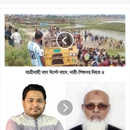
যাত্রীবাহী
বাস
উল্টে
খাদে,
নারী-
শিশুসহ
নিহত
৪
যাত্রীবাহী বাস উল্টে খাদে, নারী-শিশুসহ নিহত ৪
বারী
ভূঁইয়াকে
নিজেদের
আয়নায়
দেখার
পরামর্শ
দিলেন
এমপি