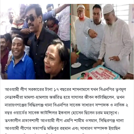
আওয়ামী লীগ সরকারের টানা ১৭ বছরের শাসনামলে যখন বিএনপির তৃণমূল
নেতাকর্মীরা মামলা-হামলায় জর্জরিত হয়ে যাযাবর জীবন কাটাচ্ছিলেন, তখন
নারায়ণগঞ্জের সিদ্ধিরগঞ্জ থানা বিএনপির সাবেক সাধারণ সম্পাদক ও নাসিক ২
নম্বর ওয়ার্ডের সাবেক কাউন্সিলর ইকবাল হোসেন ছিলেন চরম মহাসুখে।
তৎকালীন প্রভাবশালী আওয়ামী লীগ এমপি শামীম ওসমান, সিদ্ধিরগঞ্জ থানা
আওয়ামী লীগের সভাপতি মজিবুর রহমান এবং সাধারণ সম্পাদক ইয়াছিন