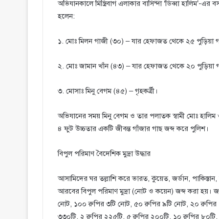
​অভিযানকালে মিস্ত্রিবাগ এলাকার বাসিন্দা ‘ডিব্বা হালিম’-এ
হলেন:
১. মোঃ মিলন গাজী (৩০) – যার হেফাজত থেকে ২৫ পুড়িয়া গা
২. মোঃ জামান খাঁন (৪৩) – যার হেফাজত থেকে ২০ পুড়িয়া গা
৩. মোসাঃ মিনু বেগম (৪৫) – গৃহকর্ত্রী।
​অভিযানের সময় মিনু বেগম ও তার পলাতক স্বামী মোঃ হালিম
৪ ফুট উচ্চতার একটি জীবন্ত গাঁজার গাছ জব্দ করে পুলিশ।
​বিপুল পরিমাণ বৈদেশিক মুদ্রা উদ্ধার
​আসামিদের ঘর তল্লাশি করে ভারত, কুয়েত, জর্ডান, পাকিস্ত
আরবের বিপুল পরিমাণ মুদ্রা (নোট ও কয়েন) জব্দ করা হয়। জব
নোট, ১০০ রুপির ৩টি নোট, ৫০ রুপির ৯টি নোট, ২০ রুপির 
৩৩০টি, ২ রুপির ২২৫টি, ৫ রুপির ২০০টি, ১০ রুপির ৮০টি