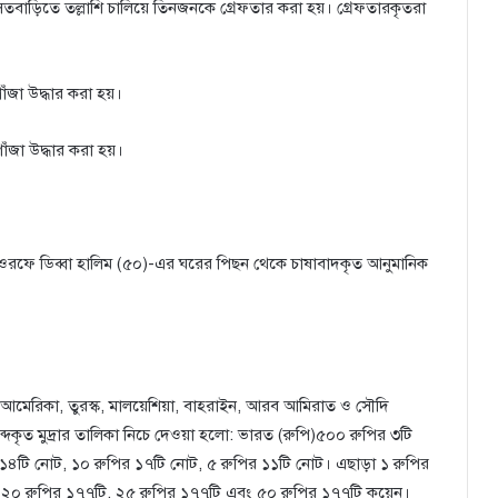
র বসতবাড়িতে তল্লাশি চালিয়ে তিনজনকে গ্রেফতার করা হয়। গ্রেফতারকৃতরা
ঁজা উদ্ধার করা হয়।
ঁজা উদ্ধার করা হয়।
 ওরফে ডিব্বা হালিম (৫০)-এর ঘরের পিছন থেকে চাষাবাদকৃত আনুমানিক
ান, আমেরিকা, তুরস্ক, মালয়েশিয়া, বাহরাইন, আরব আমিরাত ও সৌদি
্দকৃত মুদ্রার তালিকা নিচে দেওয়া হলো: ভারত (রুপি)৫০০ রুপির ৩টি
১৪টি নোট, ১০ রুপির ১৭টি নোট, ৫ রুপির ১১টি নোট। এছাড়া ১ রুপির
, ২০ রুপির ১৭৭টি, ২৫ রুপির ১৭৭টি এবং ৫০ রুপির ১৭৭টি কয়েন।