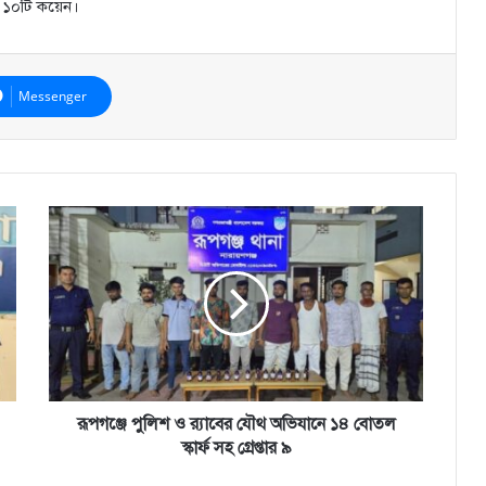
র ১০টি কয়েন।
Messenger
রূপগঞ্জে
পুলিশ
ও
র‍্যাবের
যৌথ
অভিযানে
১৪
বোতল
স্কার্ফ
সহ
রূপগঞ্জে পুলিশ ও র‍্যাবের যৌথ অভিযানে ১৪ বোতল
গ্রেপ্তার
স্কার্ফ সহ গ্রেপ্তার ৯
৯