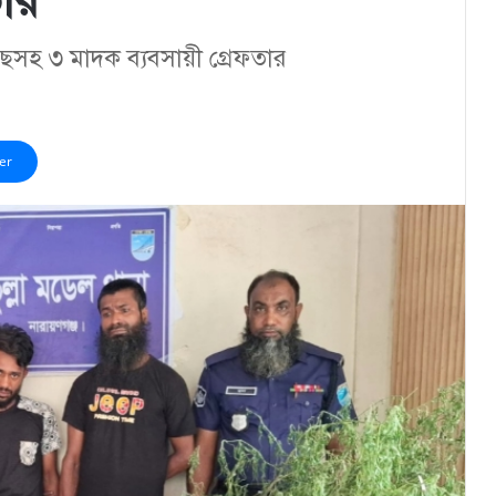
তার
গাছসহ ৩ মাদক ব্যবসায়ী গ্রেফতার
er