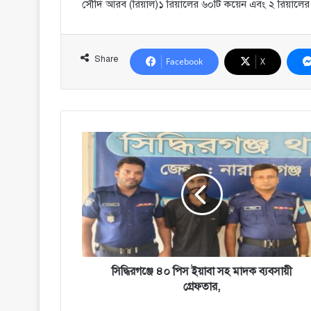
সৌদি আরব (রিয়াল)১ রিয়ালের ৬০টি কয়েন এবং ২ রিয়ালে
Share
Facebook
X
সিদ্ধিরগঞ্জে
৪০
পিস
ইয়াবা
সহ
মাদক
ব্যবসায়ী
গ্রেফতার,
সিদ্ধিরগঞ্জে ৪০ পিস ইয়াবা সহ মাদক ব্যবসায়ী
গ্রেফতার,