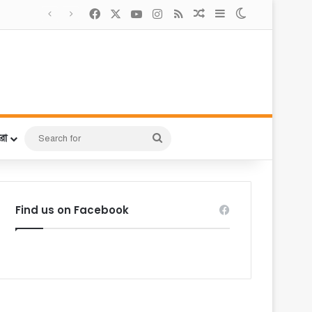
Facebook
X
YouTube
Instagram
RSS
Random Article
Sidebar
Switch skin
Search
রো
for
Find us on Facebook