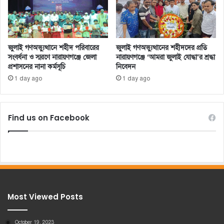
জুলাই গণঅভ্যুত্থানে শহীদ পরিবারের
জুলাই গণঅভ্যুত্থানের শহীদদের প্রতি
সংবর্ধনা ও স্মরণে নারায়ণগঞ্জে জেলা
নারায়ণগঞ্জে ‘আমরা জুলাই যোদ্ধা’র শ্রদ্ধা
প্রশাসনের নানা কর্মসূচি
নিবেদন
1 day ago
1 day ago
Find us on Facebook
Most Viewed Posts
October 19, 2023