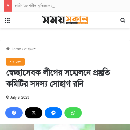
হাজীগঞ্জে শহীদ স্মৃতিস্তম্ভে মহানগর বিএনপির শ্রদ্ধা নিবেদন
Menu
Se
Home
/
সারাদেশ
সারাদেশ
স্বেচ্ছাসেবক লীগের সম্মেলনে প্রস্তুতি
কমিটির সদস্য সোহাগ রনি
July 9, 2023