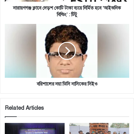
‘আইকনিক
বিল্ডিং’
নারায়ণগঞ্জ ক্লাবে দেড়শ কোটি টাকা ব্যয়ে নির্মিত হবে ‘আইকনিক
:
বিল্ডিং’ : টিটু
টিটু
বরিশালের
নয়া
ডিসি
নাসিকের
সিইও
বরিশালের নয়া ডিসি নাসিকের সিইও
Related Articles