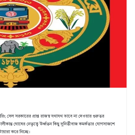
িং সেল সরকারের প্রাপ্ত রাজস্ব যথাযথ ভাবে না দেওয়ার গুরুতর
ান্ত ঘোষের নেতৃত্বে ঊর্ধ্বতন কিছু দুনির্তীবাজ কমর্কতার যোগসাজশে
য়ারা করে নিচ্ছে।