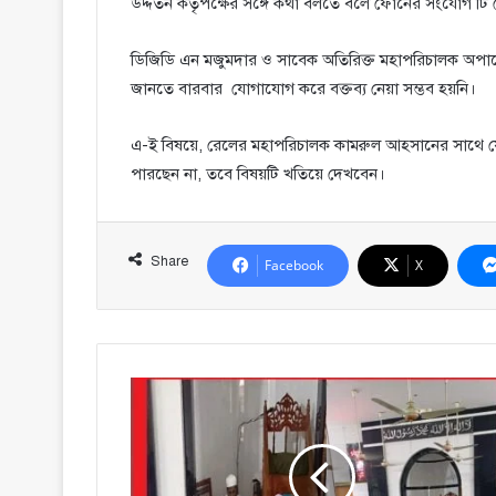
উদ্দর্তন কতৃপক্ষের সঙ্গে কথা বলতে বলে ফোনের সংযোগ টি
ডিজিডি এন মজুমদার ও সাবেক অতিরিক্ত মহাপরিচালক অপারেশ
জানতে বারবার যোগাযোগ করে বক্তব্য নেয়া সম্ভব হয়নি।
এ-ই বিষয়ে, রেলের মহাপরিচালক কামরুল আহসানের সাথে য
পারছেন না, তবে বিষয়টি খতিয়ে দেখবেন।
Share
Facebook
X
শহিদুল
ইসলাম
টিটু'র
জন্মদিনে
যুবদল