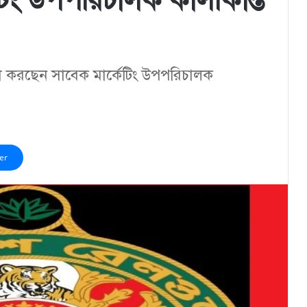
টিং উপপরিচালক কালীকান্ত
া করছেন সাবেক মার্কেটিং উপপরিচালক
er