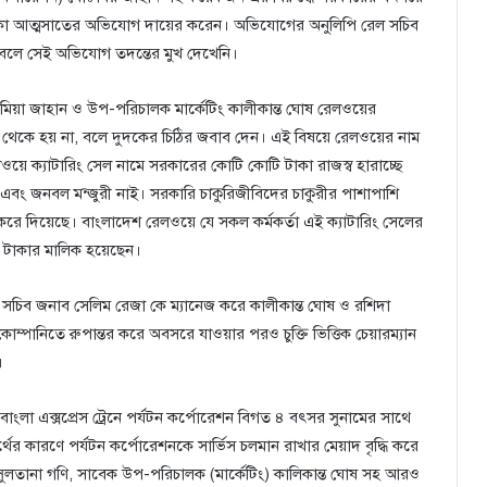
 টাকা আত্মসাতের অভিযোগ দায়ের করেন। অভিযোগের অনুলিপি রেল সচিব
তির বলে সেই অভিযোগ তদন্তের মুখ দেখেনি।
মিয়া জাহান ও উপ-পরিচালক মার্কেটিং কালীকান্ত ঘোষ রেলওয়ের
 থেকে হয় না, বলে দুদকের চিঠির জবাব দেন। এই বিষয়ে রেলওয়ের নাম
লওয়ে ক্যাটারিং সেল নামে সরকারের কোটি কোটি টাকা রাজস্ব হারাচ্ছে
বং জনবল মন্জুরী নাই। সরকারি চাকুরিজীবিদের চাকুরীর পাশাপাশি
ে দিয়েছে। বাংলাদেশ রেলওয়ে যে সকল কর্মকর্তা এই ক্যাটারিং সেলের
ত টাকার মালিক হয়েছেন।
ল সচিব জনাব সেলিম রেজা কে ম্যানেজ করে কালীকান্ত ঘোষ ও রশিদা
োম্পানিতে রুপান্তর করে অবসরে যাওয়ার পরও চুক্তি ভিত্তিক চেয়ারম্যান
।
 বাংলা এক্সপ্রেস ট্রেনে পর্যটন কর্পোরেশন বিগত ৪ বৎসর সুনামের সাথে
র্থের কারণে পর্যটন কর্পোরেশনকে সার্ভিস চলমান রাখার মেয়াদ বৃদ্ধি করে
ুলতানা গণি, সাবেক উপ-পরিচালক (মার্কেটিং) কালিকান্ত ঘোষ সহ আরও