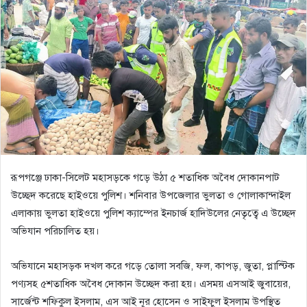
রূপগঞ্জে ঢাকা-সিলেট মহাসড়কে গড়ে উঠা ৫ শতাধিক অবৈধ দোকানপাট
উচ্ছেদ করেছে হাইওয়ে পুলিশ। শনিবার উপজেলার ভুলতা ও গোলাকান্দাইল
এলাকায় ভুলতা হাইওয়ে পুলিশ ক্যাম্পের ইনচার্জ হাদিউলের নেতৃত্বে এ উচ্ছেদ
অভিযান পরিচালিত হয়।
অভিযানে মহাসড়ক দখল করে গড়ে তোলা সবজি, ফল, কাপড়, জুতা, প্লাস্টিক
পণ্যসহ ৫শতাধিক অবৈধ দোকান উচ্ছেদ করা হয়। এসময় এসআই জুবায়ের,
সার্জেন্ট শফিকুল ইসলাম, এস আই নূর হোসেন ও সাইফুল ইসলাম উপস্থিত