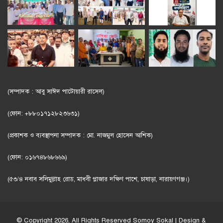
(সম্পাদক : আবু সাঈদ পাটোয়ারী রাসেল)
(ফোন: +৮৮০১৭১২৮২৩৬৩১)
(প্রকাশক ও ব্যবস্থাপনা সম্পাদক : মো. নাজমুল হোসেন আশিক)
(ফোন: ০১৬৭৪৮৬৮৬৬৯)
(৫৩/৪ নবাব সলিমুল্লাহ রোড, মাধবী প্লাজার দক্ষিণ পাশে, চাষাড়া, নারায়ণগঞ্জ।)
© Copyright 2026, All Rights Reserved
Somoy Sokal
| Design &