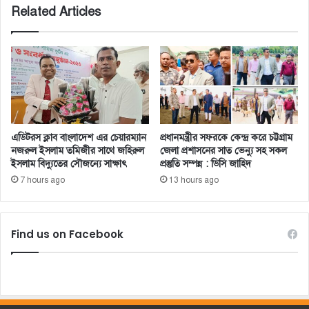
Related Articles
এডিটরস ক্লাব বাংলাদেশ এর চেয়ারম্যান
প্রধানমন্ত্রীর সফরকে কেন্দ্র করে চট্টগ্রাম
নজরুল ইসলাম তমিজীর সাথে জহিরুল
জেলা প্রশাসনের সাত ভেন্যু সহ সকল
ইসলাম বিদ্যুতের সৌজন্যে সাক্ষাৎ
প্রস্তুতি সম্পন্ন : ডিসি জাহিদ
7 hours ago
13 hours ago
Find us on Facebook