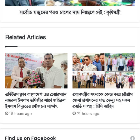
কৃষিমন্ত্রী
সর্বোচ্চ মজুদের পরও চালের দাম নিয়ন্ত্রণে নেই : কৃষিমন্ত্রী
Related Articles
এডিটরস ক্লাব বাংলাদেশ এর চেয়ারম্যান
প্রধানমন্ত্রীর সফরকে কেন্দ্র করে চট্টগ্রাম
নজরুল ইসলাম তমিজীর সাথে জহিরুল
জেলা প্রশাসনের সাত ভেন্যু সহ সকল
ইসলাম বিদ্যুতের সৌজন্যে সাক্ষাৎ
প্রস্তুতি সম্পন্ন : ডিসি জাহিদ
15 hours ago
21 hours ago
Find us on Facebook