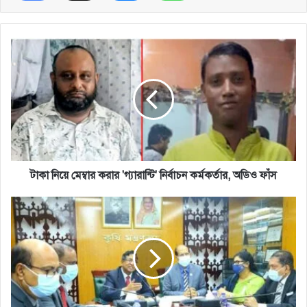
টাকা
নিয়ে
মেম্বার
করার
'গ্যারান্টি'
নির্বাচন
কর্মকর্তার,
অডিও
ফাঁস
টাকা নিয়ে মেম্বার করার 'গ্যারান্টি' নির্বাচন কর্মকর্তার, অডিও ফাঁস
সর্বোচ্চ
মজুদের
পরও
চালের
দাম
নিয়ন্ত্রণে
নেই
: