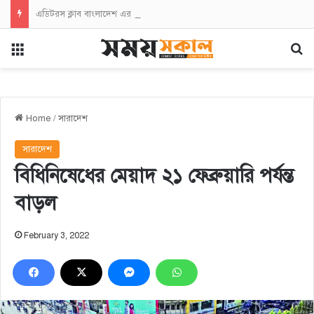
এডিটরস ক্লাব বাংলাদেশ এর চেয়ারম্যান নজরুল ইসলাম তমিজীর সাথে জহিরুল ইসলাম বিদ্যুতের সৌজন্যে সাক্ষাৎ
Menu
Se
Home
/
সারাদেশ
সারাদেশ
বিধিনিষেধের মেয়াদ ২১ ফেব্রুয়ারি পর্যন্ত
বাড়ল
February 3, 2022