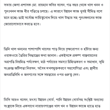
সভায় জেলা প্রশাসক মো. রায়হান কবির বলেন, গত বছর থেকে খাল খনন ও
পুনঃখনন কাজ ধীর গতিতে চলছে। এ কারণে উন্নয়ন কাজ খুবই সীমিত বলে
মনে হচ্ছে।তাই সর্বোচ্চ দায়িত্ববোধ দিয়ে খাল উদ্ধার সহ পুনঃক্ষননের কাজ
জোরালোভাবে করতে হবে।
তিনি খাল খননের পাশাপাশি খালের পাড় দিয়ে বৃক্ষরোপণ ও হাঁটার জন্য
ওয়াকওয়ে তৈরির সিদ্ধান্তের কথা জানান। একইসঙ্গে প্রকল্প বাস্তবায়নের
অগ্রগতি নিয়মিত পর্যবেক্ষণ, মাঠ পর্যায়ের সমস্যা চিহ্নিতকরণ ও সমাধান, ভূমি
সংক্রান্ত জটিলতা নিরসন, অবৈধ দখলমুক্তকরণে সহযোগিতা এবং স্থানীয়
জনপ্রতিনিধি ও জনগণের সঙ্গে সমন্বয়ের ওপর গুরুত্ব দেন।
ডিসি আরও বলেন, মৎস্য উন্নয়ন বোর্ড, পানি উন্নয়ন বোর্ডসহ সংশ্লিষ্ট অন্যান্য
সংস্থাকে নিয়ে একসাথে নারায়ণগঞ্জের খাল খন ও উন্নয়ন কাজে হাতে হাত