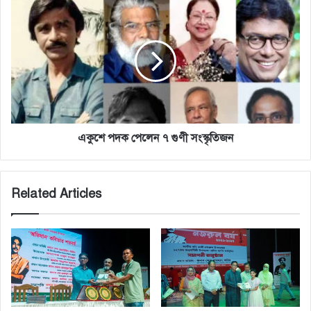
একুশে
পদক
পেলেন
৭
গুণী
সংস্কৃতিজন
একুশে পদক পেলেন ৭ গুণী সংস্কৃতিজন
Related Articles