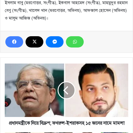
ইসলাম বাবু (মরণোত্তর, সংগীত), ইকবাল আহমেদ (সংগীত), মাহমুদুর রহমান
বেণু (সংগীত), খালেদ খান (মরণোত্তর, অভিনয়), আফজাল হোসেন (অভিনয়)
ও মাসুম আজিজ (অভিনয়)।
প্রধানমন্ত্রীকে
নিয়ে
বিদ্রুপ;
ফখরুল-
ইশরাকসহ
১৫
জনের
নামে
মামলা
প্রধানমন্ত্রীকে নিয়ে বিদ্রুপ; ফখরুল-ইশরাকসহ ১৫ জনের নামে মামলা