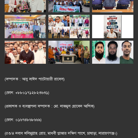
(সম্পাদক : আবু সাঈদ পাটোয়ারী রাসেল)
(ফোন: +৮৮০১৭১২৮২৩৬৩১)
(প্রকাশক ও ব্যবস্থাপনা সম্পাদক : মো. নাজমুল হোসেন আশিক)
(ফোন: ০১৬৭৪৮৬৮৬৬৯)
(৫৩/৪ নবাব সলিমুল্লাহ রোড, মাধবী প্লাজার দক্ষিণ পাশে, চাষাড়া, নারায়ণগঞ্জ।)