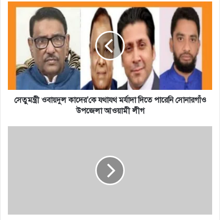
সেতুমন্ত্রী
ওবায়দুল
কাদের'কে
যথাযথ
মর্যাদা
দিতে
পারেনি
সোনারগাঁও
উপজেলা
আওয়ামী
সেতুমন্ত্রী ওবায়দুল কাদের'কে যথাযথ মর্যাদা দিতে পারেনি সোনারগাঁও
লীগ
উপজেলা আওয়ামী লীগ
Pinco
Casino