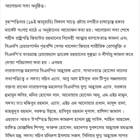
আলোচনা সভা অনুষ্ঠিত।
বৃহস্পতিবার (১৯ই জানুয়ারি) বিকাল সাড়ে ৩টায় নগরীর চাষাড়াস্থ হকার
মার্কেট সংলগ্ন মাঠে এ অনুষ্ঠানের আয়োজন করা হয়। আলোচনা সভা শেষে
শহীদ রাষ্ট্রপতি জিয়াউর রহমানের বিদেহী আত্মার মাগফেরাত কামনা এবং
বিএনপি চেয়ারপার্সন গৃহবন্দি বেগম খালেদা জিয়ার শারীরিক রোগমুক্তি ও
বিএনপি’র ভারপ্রাপ্ত চেয়ারম্যান তারেক রহমানের সুস্থতা ও দীর্ঘায়ু কামনা করে
দোয়া পরিচালনা করা হয় । এসময়
নারায়ণগঞ্জ মহানগর বিএনপির আহ্বায়ক এ্যাড, সাখাওয়াত হোসেন খানের
সভাপতিত্বে ও সদস্য সচিব এ্যাড, আবু আল ইউসুফ খান টিপুর সঞ্চালনায়
বক্তব্য রাখেন নারায়ণগঞ্জ মহানগর বিএনপির যুগ্ম আহ্বায়ক এ্যাড, সরকার
হুমায়ূন কবির, মনির হোসেন খান, আনোয়ার হোসেন আনু, এম এইচ মামুন,
সদস্য ডাঃ মজিবুর রহমান, এ্যাড, এইচ এম আনোয়ার প্রধান, মাসুদ রানা,
মাহমুদুর রহমান, বরকত উল্লাহ, হাবিবুর রহমান দুলাল, রাশিদা জামাল ।
এছারাও আরও উপস্হিত ছিলেন কামরুল হাসান চুন্নু সাউদ, শাহিন আহমেদ,
মাকিত মোস্তাকিম শিপলু, ফারুক হোসেন, মহানগর যুবদলের আহ্বায়ক মমতাজ
উদ্দিন মন্তু, সদস্য সচিব মনিরুল ইসলাম সজল, সিনিয়র যুগ্ম আহ্বায়ক সাগর