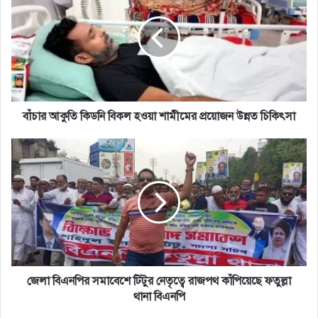
কিডনি
বিকল
হওয়া
শামীমের
প্র‍য়োজন
উন্নত
চিকিৎসা
বাঁচার আকুতি কিডনি বিকল হওয়া শামীমের প্র‍য়োজন উন্নত চিকিৎসা
জেলা
বিএনপির
সমাবেশে
টিটুর
নেতৃত্বে
রাজপথ
কাঁপিয়েছে
ফতুল্লা
থানা
বিএনপি
জেলা বিএনপির সমাবেশে টিটুর নেতৃত্বে রাজপথ কাঁপিয়েছে ফতুল্লা
থানা বিএনপি