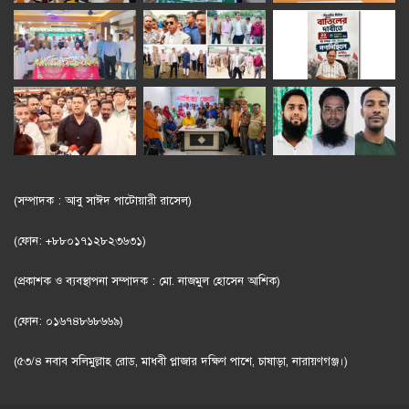
(সম্পাদক : আবু সাঈদ পাটোয়ারী রাসেল)
(ফোন: +৮৮০১৭১২৮২৩৬৩১)
(প্রকাশক ও ব্যবস্থাপনা সম্পাদক : মো. নাজমুল হোসেন আশিক)
(ফোন: ০১৬৭৪৮৬৮৬৬৯)
(৫৩/৪ নবাব সলিমুল্লাহ রোড, মাধবী প্লাজার দক্ষিণ পাশে, চাষাড়া, নারায়ণগঞ্জ।)