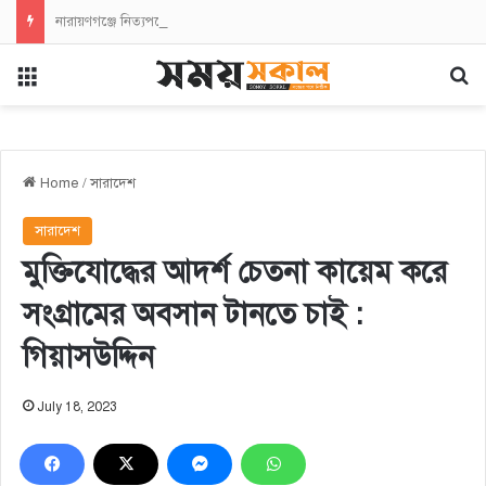
নারায়ণগঞ্জে নিত্যপণ্যের মূল্যবৃদ্ধির প্রতিবাদে এনসিপির বিক্ষোভ সমাবেশ ও মিছিল
Menu
Se
Home
/
সারাদেশ
সারাদেশ
মুক্তিযোদ্ধের আদর্শ চেতনা কায়েম করে
সংগ্রামের অবসান টানতে চাই :
গিয়াসউদ্দিন
July 18, 2023