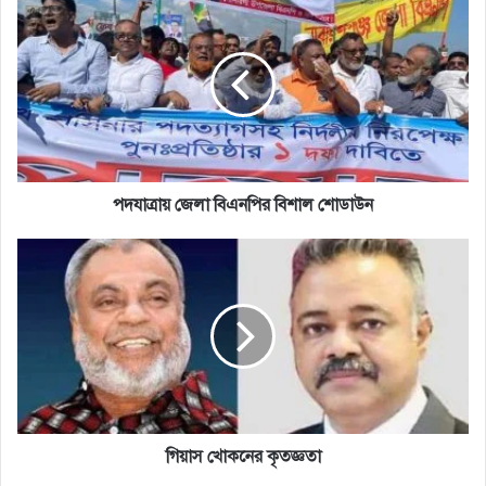
জেলা
বিএনপির
বিশাল
শোডাউন
পদযাত্রায় জেলা বিএনপির বিশাল শোডাউন
গিয়াস
খোকনের
কৃতজ্ঞতা
গিয়াস খোকনের কৃতজ্ঞতা