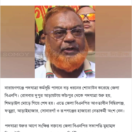
নারায়ণগঞ্জে পদযাত্রা কর্মসূচি পালনে বড় ধরনের শোডাউন করেছে জেলা
বিএনপি। রোববার দুপুর আড়ায়টায় কাঁচপুর থেকে পদযাত্রা শুরু হয়,
শিমড়াইল মোড়ে গিয়ে শেষ হয়। এতে জেলা বিএনপির আওতাধীন সিদ্বিরগঞ্জ,
ফতুল্লা, আড়াইহাজার, সোনারগাঁ ও রূপগঞ্জের হাজারো নেতাকর্মী অংশ নেন।
পদযাত্রা শুরুর আগে সংক্ষিপ্ত বক্তব্যে জেলা বিএনপির সভাপতি মুহাম্মদ