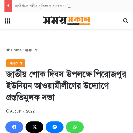
হাজীগঞ্জে শহীদ স্মৃতিস্তম্ভে সদর থানা বিএনপির পুষ্পস্তবক অর্পণ
Menu
Se
Home
/
সারাদেশ
সারাদেশ
জাতীয় শোক দিবস উপলক্ষে পিরোজপুর
ইউনিয়ন আওয়ামীলীগের উদ্যোগে
প্রস্ততিমুলক সভা
August 7, 2022