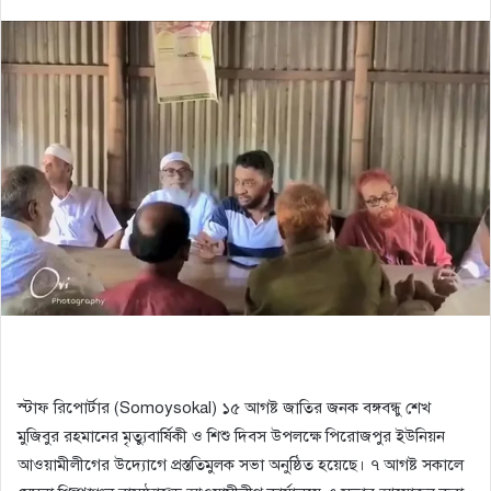
স্টাফ রিপোর্টার (Somoysokal) ১৫ আগষ্ট জাতির জনক বঙ্গবন্ধু শেখ
মুজিবুর রহমানের মৃত্যুবার্ষিকী ও শিশু দিবস উপলক্ষে পিরোজপুর ইউনিয়ন
আওয়ামীলীগের উদ্যোগে প্রস্ততিমুলক সভা অনুষ্ঠিত হয়েছে। ৭ আগষ্ট সকালে