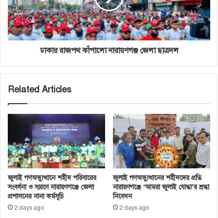
ছাত্রদল
ঢাকার রাজপথ কাঁপালো নারায়ণগঞ্জ জেলা ছাত্রদল
Related Articles
জুলাই গণঅভ্যুত্থানে শহীদ পরিবারের
জুলাই গণঅভ্যুত্থানের শহীদদের প্রতি
সংবর্ধনা ও স্মরণে নারায়ণগঞ্জে জেলা
নারায়ণগঞ্জে ‘আমরা জুলাই যোদ্ধা’র শ্রদ্ধা
প্রশাসনের নানা কর্মসূচি
নিবেদন
2 days ago
2 days ago