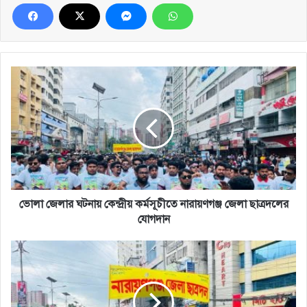
ভোলা
জেলার
ঘটনায়
কেন্দ্রীয়
কর্মসূচীতে
নারায়ণগঞ্জ
জেলা
ছাত্রদলের
যোগদান
ভোলা জেলার ঘটনায় কেন্দ্রীয় কর্মসূচীতে নারায়ণগঞ্জ জেলা ছাত্রদলের
যোগদান
ঢাকার
রাজপথ
কাঁপালো
নারায়ণগঞ্জ
জেলা