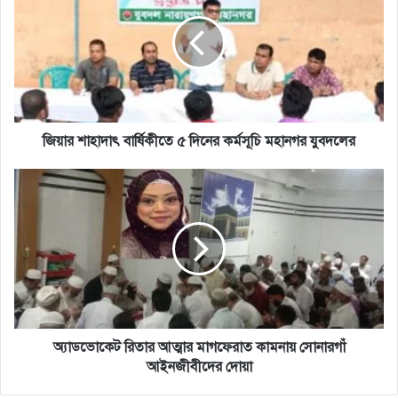
বার্ষিকীতে
৫
দিনের
কর্মসূচি
মহানগর
যুবদলের
জিয়ার শাহাদাৎ বার্ষিকীতে ৫ দিনের কর্মসূচি মহানগর যুবদলের
অ্যাডভোকেট
রিতার
আত্মার
মাগফেরাত
কামনায়
সোনারগাঁ
আইনজীবীদের
দোয়া
অ্যাডভোকেট রিতার আত্মার মাগফেরাত কামনায় সোনারগাঁ
আইনজীবীদের দোয়া