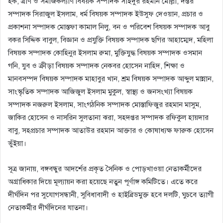
হক, ত্রাণ ও সমাজকল্যাণ বিষয়ক সম্পাদক সাইদুর রহমান মোল্লা, দপ্তর
সম্পাদক সিরাজুল ইসলাম, ধর্ম বিষয়ক সম্পাদক ইউসুফ দেওয়ান, প্রচার ও
প্রকাশনা সম্পাদক মোস্তফা কামাল নিলু, বন ও পরিবেশ বিষয়ক সম্পাদক আবু
বকর সিদ্দিক বাবুল, বিজ্ঞান ও প্রযুক্তি বিষয়ক সম্পাদক ছগির আহাম্মেদ, মহিলা
বিষয়ক সম্পাদক কোহিনুর ইসলাম রুমা, মুক্তিযুদ্ধ বিষয়ক সম্পাদক ওসমান
গনি, যুব ও ক্রীড়া বিষয়ক সম্পাদক নেকবর হোসেন নাহিদ, শিক্ষা ও
মানবসম্পদ বিষয়ক সম্পাদক মাহাবুর খান, শ্রম বিষয়ক সম্পাদক আব্দুল মান্নান,
সাংস্কৃতিক সম্পাদক আজিজুল ইসলাম মুকুল, স্বাস্থ্য ও জনসংখ্যা বিষয়ক
সম্পাদক নজরুল ইসলাম, সাংগঠনিক সম্পাদক মোস্তাফিজুর রহমান মাসুম,
জাকির হোসেন ও নাসরিন সুলতানা ঝরা, সহদপ্তর সম্পাদক রফিকুল হায়দার
বাবু, সহপ্রচার সম্পাদক আতাউর রহমান আক্তার ও কোষাধ্যক্ষ ফারুক হোসেন
ভুঁইয়া।
সূত্র জানায়, বঙ্গবন্ধুর আদর্শের প্রকৃত সৈনিক ও পোড়খাওয়া নেতাকর্মীদের
অগ্রাধিকার দিয়ে মূল্যায়ন করা হয়েছে নতুন পূর্ণাঙ্গ কমিটিতে। এতে করে
দীর্ঘদিন পর সুযোগসন্ধানী, সুবিধাবাদী ও হাইব্রিডমুক্ত হবে দলটি, ঘুচবে ত্যাগী
নেতাকর্মীর দীর্ঘদিনের যাতনা।