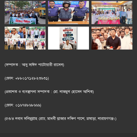
(সম্পাদক : আবু সাঈদ পাটোয়ারী রাসেল)
(ফোন: +৮৮০১৭১২৮২৩৬৩১)
(প্রকাশক ও ব্যবস্থাপনা সম্পাদক : মো. নাজমুল হোসেন আশিক)
(ফোন: ০১৬৭৪৮৬৮৬৬৯)
(৫৩/৪ নবাব সলিমুল্লাহ রোড, মাধবী প্লাজার দক্ষিণ পাশে, চাষাড়া, নারায়ণগঞ্জ।)