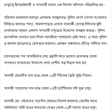
নেতৃত্বে ছিনতাইকারী ও অপরাধী দমনে এক বিশেষ অভিযান পরিচালিত হয়।
​অভিযান চলাকালে চাষাড়া এলাকায় অবস্থানরত পুলিশ ফোর্স গোপন সংবাদের
ভিত্তিতে জানতে পারে, আমলাপাড়ার এসকে ব্যানার্জী রোডস্থ লিটনের মুদি
দোকানের সামনে একদল অপরাধী দস্যুতার উদ্দেশ্যে অবস্থান করছে। পুলিশ
তাৎক্ষণিক সেখানে হানা দিলে আসামিরা পালানোর চেষ্টা করে। এ সময় পুলিশ
৩ জনকে হাতেনাতে গ্রেফতার করলেও একজন অন্ধকারে দৌঁড়ে পালিয়ে যায়।
​গ্রেফতারের পর আসামিদের দেহ তল্লাশি করে তাদের হেফাজত থেকে
অপরাধে ব্যবহারের উদ্দেশ্যে রাখা দেশীয় অস্ত্র উদ্ধার করা হয়:
​আসামী মেহেদীর ডান হাত থেকে ০১টি স্টিলের তৈরি সুইচ গিয়ার।
​আসামী পায়েলের ডান হাত থেকে ০১টি প্লাস্টিকের বাট যুক্ত চাকু।
​আসামী মো: সৌরভের প্যান্টের কোমরে বিশেষ কায়দায় বেল্টের সাথে
আটকানো আর্মি রঙের কভারের ভেতর থেকে ০১টি কালো রঙের চাকু।