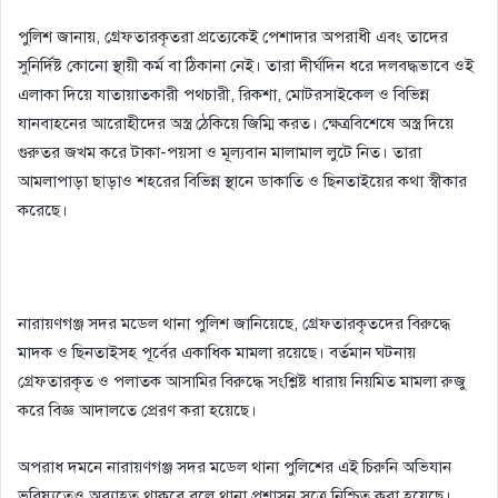
​পুলিশ জানায়, গ্রেফতারকৃতরা প্রত্যেকেই পেশাদার অপরাধী এবং তাদের
সুনির্দিষ্ট কোনো স্থায়ী কর্ম বা ঠিকানা নেই। তারা দীর্ঘদিন ধরে দলবদ্ধভাবে ওই
এলাকা দিয়ে যাতায়াতকারী পথচারী, রিকশা, মোটরসাইকেল ও বিভিন্ন
যানবাহনের আরোহীদের অস্ত্র ঠেকিয়ে জিম্মি করত। ক্ষেত্রবিশেষে অস্ত্র দিয়ে
গুরুতর জখম করে টাকা-পয়সা ও মূল্যবান মালামাল লুটে নিত। তারা
আমলাপাড়া ছাড়াও শহরের বিভিন্ন স্থানে ডাকাতি ও ছিনতাইয়ের কথা স্বীকার
করেছে।
​নারায়ণগঞ্জ সদর মডেল থানা পুলিশ জানিয়েছে, গ্রেফতারকৃতদের বিরুদ্ধে
মাদক ও ছিনতাইসহ পূর্বের একাধিক মামলা রয়েছে। বর্তমান ঘটনায়
গ্রেফতারকৃত ও পলাতক আসামির বিরুদ্ধে সংশ্লিষ্ট ধারায় নিয়মিত মামলা রুজু
করে বিজ্ঞ আদালতে প্রেরণ করা হয়েছে।
​অপরাধ দমনে নারায়ণগঞ্জ সদর মডেল থানা পুলিশের এই চিরুনি অভিযান
ভবিষ্যতেও অব্যাহত থাকবে বলে থানা প্রশাসন সূত্রে নিশ্চিত করা হয়েছে।