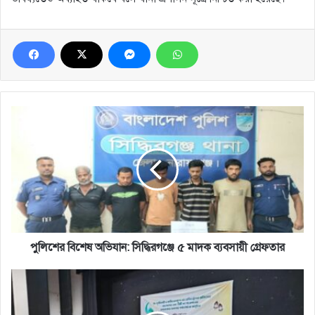
পুলিশের
বিশেষ
অভিযান:
সিদ্ধিরগঞ্জে
৫
মাদক
ব্যবসায়ী
গ্রেফতার
পুলিশের বিশেষ অভিযান: সিদ্ধিরগঞ্জে ৫ মাদক ব্যবসায়ী গ্রেফতার
গভীর
নলকূপের
ট্যাক্স