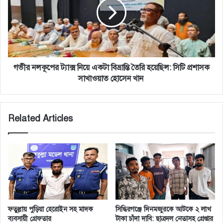
নিয়ে
একটা
বিভ্রান্তি
তৈরি
হয়েছিল:
সিটি
প্রশাসক
গভীর নলকূপের ট্যাক্স নিয়ে একটা বিভ্রান্তি তৈরি হয়েছিল: সিটি প্রশাসক
সাখাওয়াত
সাখাওয়াত হোসেন খান
হোসেন
খান
Related Articles
ফতুল্লায় পুড়িয়া হেরোইন সহ মাদক
সিদ্ধিরগঞ্জে দিনমজুরকে আটকে ২ লাখ
ব্যবসায়ী গ্রেফতার
টাকা চাঁদা দাবি: ছাত্রদল নেতাসহ গ্রেপ্তার