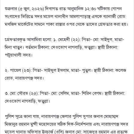
​শুক্রবার (৫ জুন, ২০২৬) দিবাগত রাত আনুমানিক ১২:৩০ ঘটিকায় গোপন
সংবাদের ভিত্তিতে সদর মডেল থানাধীন আমলাপাড়াস্থ এসকে ব্যানার্জী রোড
মসজিদ মার্কেটের সামনে পাকা রাস্তার ওপর থেকে তাদের গ্রেফতার করা হয়।
​গ্রেফতারকৃত আসামিরা হলো: ১. মেহেদী (২২): পিতা- মো: সাইদুল, মাতা-
মিনা খাতুন। বর্তমান ঠিকানা: দেওভোগ নাগবাড়ি, ফতুল্লা। স্থায়ী ঠিকানা:
পটুয়াখালী সদর।
২. পায়েল (২৩): পিতা- সাইফুল ইসলাম, মাতা- পুতুল। স্থায়ী ঠিকানা: কলেজ
রোড, নারায়ণগঞ্জ সদর।
৩. মো: সৌরভ (২৫): পিতা- মো: সেলিম, মাতা- শিরিন বেগম। স্থায়ী ঠিকানা:
দেওভোগ নাগবাড়ি, ফতুল্লা।
​পুলিশ সূত্রে জানা যায়, নারায়ণগঞ্জ জেলার পুলিশ সুপার জনাব মোহাম্মদ
মিজানুর রহমান মুন্সী মহোদয়ের সঠিক দিক-নির্দেশনায় এবং নারায়ণগঞ্জ সদর
মডেল থানার অফিসার ইনচার্জ (ওসি) জনাব মো: সাজেদুর রহমান এর প্রত্যক্ষ