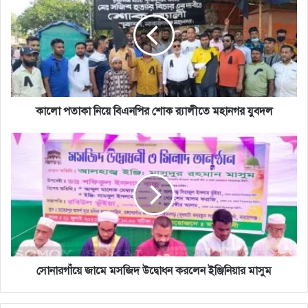
নিয়ে
বিএনপির
শোক
র‌্যালীতে
মহানগর
যুবদল
কালো পতাকা নিয়ে বিএনপির শোক র‌্যালীতে মহানগর যুবদল
সোনারগাঁয়ে
জামে
মসজিদ
উদ্বোধন
করলেন
ইঞ্জিনিয়ার
মাসুম
সোনারগাঁয়ে জামে মসজিদ উদ্বোধন করলেন ইঞ্জিনিয়ার মাসুম