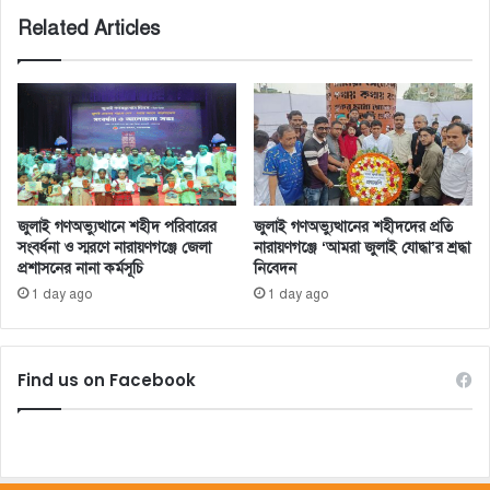
Related Articles
জুলাই গণঅভ্যুত্থানে শহীদ পরিবারের
জুলাই গণঅভ্যুত্থানের শহীদদের প্রতি
সংবর্ধনা ও স্মরণে নারায়ণগঞ্জে জেলা
নারায়ণগঞ্জে ‘আমরা জুলাই যোদ্ধা’র শ্রদ্ধা
প্রশাসনের নানা কর্মসূচি
নিবেদন
1 day ago
1 day ago
Find us on Facebook