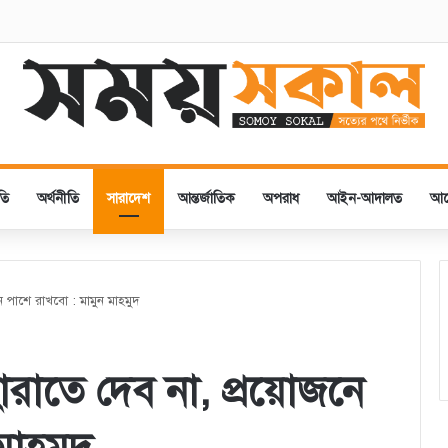
এর চেয়ারম্যান নজরুল ইসলাম তমিজীর সাথে জহিরুল ইসলাম বিদ্যুতের সৌজন্যে সাক্ষাৎ
তি
অর্থনীতি
সারাদেশ
আন্তর্জাতিক
অপরাধ
আইন-আদালত
আ
 পাশে রাখবো : মামুন মাহমুদ
াতে দেব না, প্রয়োজনে