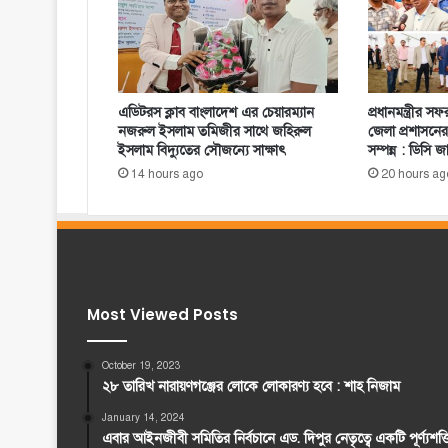
এডিটরস ক্লাব বাংলাদেশ এর চেয়ারম্যান
প্রধানমন্ত্রীর সফ
নজরুল ইসলাম তমিজীর সাথে জহিরুল
জেলা প্রশাসনের 
ইসলাম বিদ্যুতের সৌজন্যে সাক্ষাৎ
সম্পন্ন : ডিসি জ
14 hours ago
20 hours ag
Most Viewed Posts
October 19, 2023
২৮ তারিখ নারায়ণগঞ্জের লোকে লোকারণ্য হবে : শাহ নিজাম
January 14, 2024
এবার আইনজীবী সমিতির নির্বচানে এড. দিপুর নেতৃত্বে একটি পূর্ণ্যশ