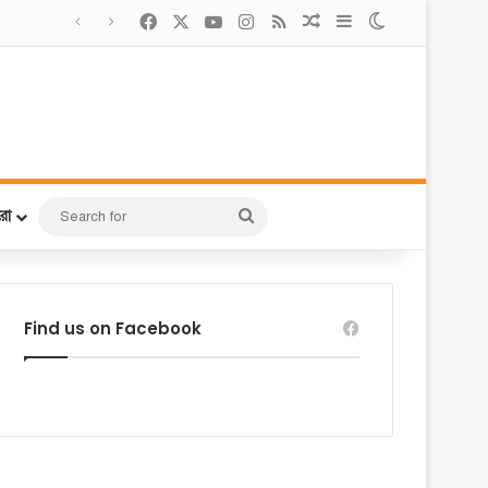
Facebook
X
YouTube
Instagram
RSS
Random Article
Sidebar
Switch skin
Search
রো
for
Find us on Facebook