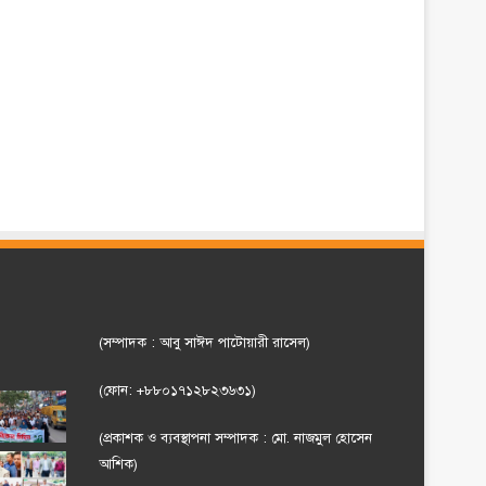
(সম্পাদক : আবু সাঈদ পাটোয়ারী রাসেল)
(ফোন: +৮৮০১৭১২৮২৩৬৩১)
(প্রকাশক ও ব্যবস্থাপনা সম্পাদক : মো. নাজমুল হোসেন
আশিক)