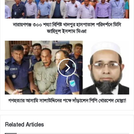
পরিদর্শনে
ডিসি
জাহিদুল
ইসলাম
নারায়ণগঞ্জ ৩০০ শয্যা বিশিষ্ট খানপুর হাসপাতাল পরিদর্শনে ডিসি
মিঞা
জাহিদুল ইসলাম মিঞা
গণহত্যার
আসামি
সালাউদ্দিনের
পক্ষে
দাঁড়ালেন
পিপি
খোরশেদ
মোল্লা!
গণহত্যার আসামি সালাউদ্দিনের পক্ষে দাঁড়ালেন পিপি খোরশেদ মোল্লা!
Related Articles