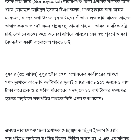
স্টাফ রিপোর্টার (Somoysokal) নারায়ণগঞ্জ জেলা প্রশাসক মানবিক ডিসি
খ্যাত মোহাম্মদ জাহিদুল ইসলাম মিঞা বলেন, গণঅভ্যুত্থানে যারা আহত
হয়েছেন, তাদের কথা শুনলে খুব কষ্ট হয়। কীভাবে এক ভাই আরেক ভাইকে
আঘাত করতে পারে? এমন রাষ্ট্রব্যবস্থা আমরা চাই না। আমরা মানবিক রাষ্ট্র
চাই, যেখানে একের কষ্টে অন্যেরা এগিয়ে আসবে। সেই স্বপ্ন পূরণে আমরা
বৈষম্যহীন একটি বাংলাদেশ গড়তে চাই।
বুধবার (৩০ এপ্রিল) দুপুর ৩টায় জেলা প্রশাসকের কার্যালয়ের প্রাঙ্গণে
গণঅভ্যুত্থানে আহত সি ক্যাটাগরির জুলাই যোদ্ধা আহত ১১২ জনকে ১ লাখ
টাকা করে চেক ও ৪ শহীদ পরিবারের সদস্যকে ১০ লাখ টাকার সঞ্চয়পত্র
হস্তান্তর অনুষ্ঠানে সভাপতির বক্তব্যে তিনি এসব কথা বলেন।
এসময় নারায়ণগঞ্জ জেলা প্রশাসক মোহাম্মদ জাহিদুল ইসলাম মিঞা’র
সভাপতিত্বে অনুষ্ঠানে উপস্থিত ছিলেন, সিভিল সার্জন ডা. এ এফ এম মুশিউর