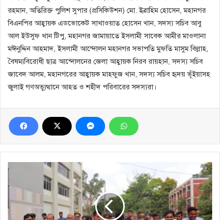
রহমান, অতিরিক্ত পুলিশ সুপার (প্রসিকিউশন) মো. ইব্রাহিম হোসেন, মহানগর
বিএনপির আহ্বায়ক এডভোকেট সাখাওয়াত হোসেন খান, সদস্য সচিব আবু
আল ইউসুফ খান টিপু, মহানগর জামায়াতে ইসলামী সাবেক আমীর মাওলানা
মঈনুদ্দিন আহমাদ, ইসলামী আন্দোলন মহানগর সভাপতি মুফতি মাসুম বিল্লাহ,
বৈষম্যবিরোধী ছাত্র আন্দোলনের জেলা আহ্বায়ক নিরব রায়হান, সদস্য সচিব
জাবেদ আলম, মহানগরের আহ্বায়ক মাহফুজ খান, সদস্য সচিব হৃদয় ভূঁইয়াসহ
জুলাই গণঅভ্যুত্থানে আহত ও শহীদ পরিবারের সদস্যরা।
নারায়ণগঞ্জ
৩০০
শয্যা
বিশিষ্ট
খানপুর
হাসপাতাল